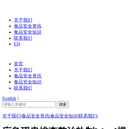
关于我们
食品安全资讯
食品安全知识
联系我们
EN
首页
关于我们
食品安全资讯
食品安全知识
联系我们
English
|
关于我们
|
食品安全资讯
|
食品安全知识
|
联系我们
|