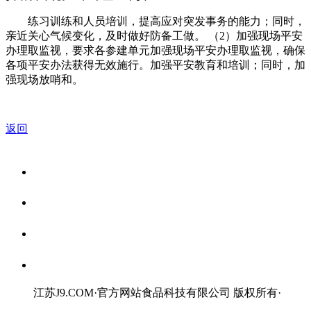
练习训练和人员培训，提高应对突发事务的能力；同时，
亲近关心气候变化，及时做好防备工做。 （2）加强现场平安
办理取监视，要求各参建单元加强现场平安办理取监视，确保
各项平安办法获得无效施行。加强平安教育和培训；同时，加
强现场放哨和。
返回
关于我们
食品安全资讯
食品安全知识
联系我们
江苏J9.COM·官方网站食品科技有限公司 版权所有
·
网站地图