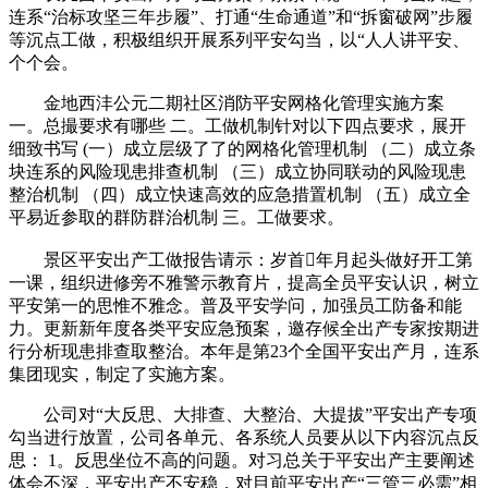
连系“治标攻坚三年步履”、打通“生命通道”和“拆窗破网”步履
等沉点工做，积极组织开展系列平安勾当，以“人人讲平安、
个个会。
金地西沣公元二期社区消防平安网格化管理实施方案
一。总撮要求有哪些 二。工做机制针对以下四点要求，展开
细致书写 (一）成立层级了了的网格化管理机制 （二）成立条
块连系的风险现患排查机制 （三）成立协同联动的风险现患
整治机制 （四）成立快速高效的应急措置机制 （五）成立全
平易近参取的群防群治机制 三。工做要求。
景区平安出产工做报告请示：岁首年月起头做好开工第
一课，组织进修旁不雅警示教育片，提高全员平安认识，树立
平安第一的思惟不雅念。普及平安学问，加强员工防备和能
力。更新新年度各类平安应急预案，邀存候全出产专家按期进
行分析现患排查取整治。本年是第23个全国平安出产月，连系
集团现实，制定了实施方案。
公司对“大反思、大排查、大整治、大提拔”平安出产专项
勾当进行放置，公司各单元、各系统人员要从以下内容沉点反
思： 1。反思坐位不高的问题。对习总关于平安出产主要阐述
体会不深，平安出产不安稳，对目前平安出产“三管三必需”相