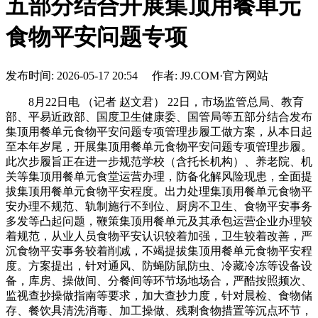
五部分结合开展集顶用餐单元
食物平安问题专项
发布时间: 2026-05-17 20:54 作者: J9.COM·官方网站
8月22日电 （记者 赵文君） 22日，市场监管总局、教育
部、平易近政部、国度卫生健康委、国管局等五部分结合发布
集顶用餐单元食物平安问题专项管理步履工做方案，从本日起
至本年岁尾，开展集顶用餐单元食物平安问题专项管理步履。
此次步履旨正在进一步规范学校（含托长机构）、养老院、机
关等集顶用餐单元食堂运营办理，防备化解风险现患，全面提
拔集顶用餐单元食物平安程度。出力处理集顶用餐单元食物平
安办理不规范、轨制施行不到位、厨房不卫生、食物平安事务
多发等凸起问题，鞭策集顶用餐单元及其承包运营企业办理较
着规范，从业人员食物平安认识较着加强，卫生较着改善，严
沉食物平安事务较着削减，不竭提拔集顶用餐单元食物平安程
度。方案提出，针对通风、防蝇防鼠防虫、冷藏冷冻等设备设
备，库房、操做间、分餐间等环节场地场合，严酷按照频次、
监视查抄操做指南等要求，加大查抄力度，针对晨检、食物储
存、餐饮具清洗消毒、加工操做、残剩食物措置等沉点环节，