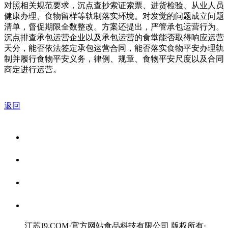
对照相关规范要求，沉点查抄索证索票、进货检验、从业人员
健康办理、食物留样等轨制落实环境。对发觉的问题成立问题
清单，督促期限全数整改。方案还提出，严管承包运营行为。
沉点排查承包运营企业以及承包运营的食堂能否取得响应运营
天分，能否依法签定承包运营合同，能否落实食物平安办理轨
制并履行食物平安义务，律例、规章、食物平安尺度以及合同
商定进行运营。
返回
关于我们
食品安全资讯
食品安全知识
联系我们
江苏J9.COM·官方网站食品科技有限公司 版权所有
·