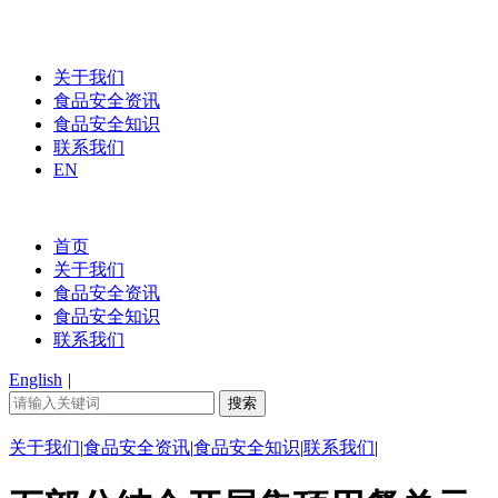
关于我们
食品安全资讯
食品安全知识
联系我们
EN
首页
关于我们
食品安全资讯
食品安全知识
联系我们
English
|
关于我们
|
食品安全资讯
|
食品安全知识
|
联系我们
|