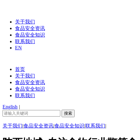
关于我们
食品安全资讯
食品安全知识
联系我们
EN
首页
关于我们
食品安全资讯
食品安全知识
联系我们
English
|
关于我们
|
食品安全资讯
|
食品安全知识
|
联系我们
|