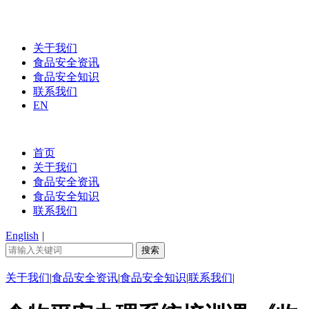
关于我们
食品安全资讯
食品安全知识
联系我们
EN
首页
关于我们
食品安全资讯
食品安全知识
联系我们
English
|
关于我们
|
食品安全资讯
|
食品安全知识
|
联系我们
|