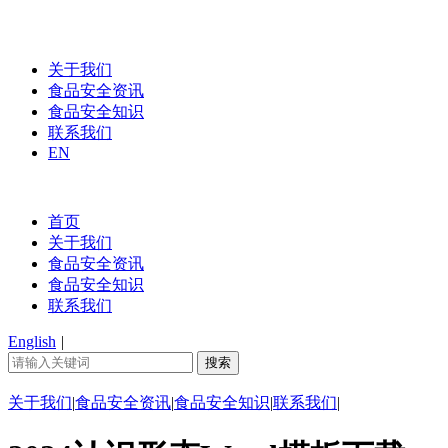
关于我们
食品安全资讯
食品安全知识
联系我们
EN
首页
关于我们
食品安全资讯
食品安全知识
联系我们
English
|
关于我们
|
食品安全资讯
|
食品安全知识
|
联系我们
|