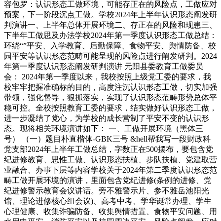
容包罗：认识形态工做环境，可能存正在的风险点，工做应对
预案，下一阶段沉点工做。学校2024年上半年认识形态阐发研
判演讲一、上半年总体开展环境二、存正在的风险和现患三、
下半年工做思及办法学校2024年第一季度认识形态工做总结：
环绕“”平安、入学教育、后勤保障、食物平安、舆情防备、校
园平安等认识形态范畴可能呈现的风险点进行阐发研判。2024
年第一季度认识形态阐发研判演讲 元阳县委教育工做委员
会： 2024年第一季度以来，我校按照上级党工委的要求，我
校牢牢把握准确标的目的，高度注沉认识形态工做，切实加强
带领，强化督导，狠抓落实，实现了认识形态范畴形势总体平
稳可控。全校按照教育工委的要求，结实做好认识形态工做，
进一步凝结了党心，为学校的成长营制了平安不变的认识形
态。现将相关环境演讲如下： 一、工做开展环境（黑体三
号） （一）题目朴直楷体-GBK三号 &hell帮我写一段财政科
党支部2024年上半年工做总结，字数正在500摆布，要包含党
纪进修教育、思惟工做、认识形态扶植、步队扶植、党建取营
业融合、办事下层等内容学校关于2024年第二季度认识形态范
畴工做开展环境的演讲，里面包含党纪进修(条例的进修、党
纪进修警示教育会议讲话。旁不雅警示片、参不雅岳池阳光
馆、理论进修核心组会议)、高考中考、学华诞常办理、学生
心理健康、收集诈骗防备、收集舆情措置、食物平安问题、用