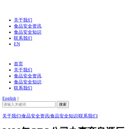
关于我们
食品安全资讯
食品安全知识
联系我们
EN
首页
关于我们
食品安全资讯
食品安全知识
联系我们
English
|
关于我们
|
食品安全资讯
|
食品安全知识
|
联系我们
|