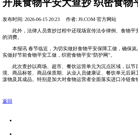
开展食物平安大查抄 织密食物平
发布时间: 2026-06-15 20:23 作者: J9.COM·官方网站
此外，法律人员查抄过程中还现场宣传法令律例、食物平安
的消费。
本报讯 春节临近，为切实做好食物平安保障工做，确保岚县
实做好节前食物平安工做，织密食物平安“防护网”。
此次查抄以商场、超市、餐饮运营单元为沉点区域，以节日
境、商品标签、商品保质期、从业人员健康证、餐饮单元后厨
泼物及其成品。特别是加大对食物运营者全面落实进口冷链食物
返回
关于我们
食品安全资讯