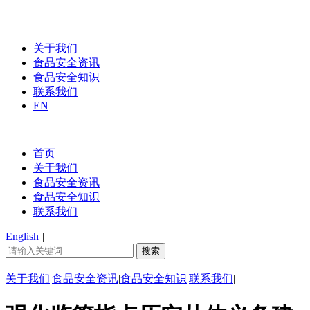
关于我们
食品安全资讯
食品安全知识
联系我们
EN
首页
关于我们
食品安全资讯
食品安全知识
联系我们
English
|
关于我们
|
食品安全资讯
|
食品安全知识
|
联系我们
|