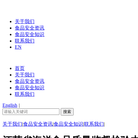
关于我们
食品安全资讯
食品安全知识
联系我们
EN
首页
关于我们
食品安全资讯
食品安全知识
联系我们
English
|
关于我们
|
食品安全资讯
|
食品安全知识
|
联系我们
|