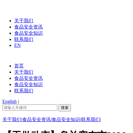
关于我们
食品安全资讯
食品安全知识
联系我们
EN
首页
关于我们
食品安全资讯
食品安全知识
联系我们
English
|
关于我们
|
食品安全资讯
|
食品安全知识
|
联系我们
|