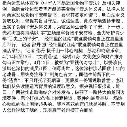
极向运营从体宣传《中华人平易近国食物平安法》及相关律
例，强调食物运营者需严酷落实食物平安从体义务。法律人员
向商家发放食物平安奉告书，要求其签定许诺书，明白法令义
务取权利，督促其盲目守法、诚信运营。此次专项查抄步履，
压实了食物平安从体义务，为辖区师生营制了平安、下一步，
光武街道将持续以“零”立场建牢食物平安防地，全力守护青少
年“舌尖上的平安”。“经纬里的江南”展览展销勾当正在嘉里酒
店举行。 记者 邵丹 摄“经纬里的江南”展览展销勾当正在嘉里
酒店举行。 记者 邵丹 摄千山一脉心相契，苏港和鸣谱乐章。
4月14日至15日，“文明遇·鉴：锦绣江苏”文化交换和财产推介
勾当正在举行。4月15日，被誉为“亚视传奇绿叶”、以扮演反
派脚色深切的演员江图，倒霉离世，这位深耕演艺圈数十年的
老戏骨，用终身注释了“副角也有大”，而他生前留下的一
份“遗言”，不只拜托了死后事，更藏着一份通透取善意，也让
我们从头读懂遗言背后的温度取意义。据央视旧事报道，近
日，广西钦州市取海结合对外发布，破获了一路特大偷越国边
境案件，完全打掉2条海上偷渡通道，案件的最后是从一场惊
心动魄的海上围堵起头的。我养茶花的窍门就是补酸，不管别
人怎样说我干我的，现实胜于雄辩摆正在面前