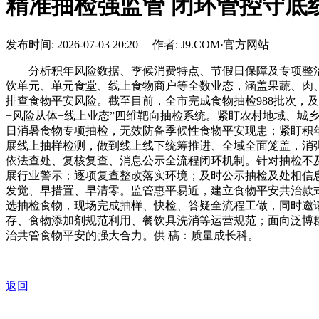
精准抽检强监管 闭环管控守底
发布时间: 2026-07-03 20:20 作者: J9.COM·官方网站
分析积年风险数据、季候消费特点、节假日保障及专项整治
饮单元、单元食堂、线上食物商户等全数业态，涵盖果蔬、肉
排查食物平安风险。截至目前，全市完成食物抽检988批次，及
+风险从体+线上业态”四维靶向抽检系统。紧盯农村地域、
日消暑食物专项抽检，无效防备季候性食物平安现患；紧盯积
展线上抽样检测，做到线上线下统筹推进、全域全面笼盖，消
依法查处、复核复查、消息公示全流程闭环机制。针对抽检不
展行业警示；逐项复查整改落实环境；及时公示抽检及处相信
发觉、早措置、早清零。监管惠平易近，建立食物平安共治款式
选抽检食物，现场完成抽样、快检、答疑全流程工做，同时邀
存、食物添加剂规范利用、餐饮具洗消等运营规范；面向泛博
治共管食物平安的强大合力。供 稿：质量成长科。
返回