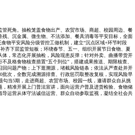
管死角。抽检笼盖食物出产、农贸市场、商超、校园周边、餐
兽残、沉金属、微生物、不法添加、餐具消毒等平安目标，全面
依托食物平安风险分级管控工做机制，建立“沉点区域+环节时段
，补齐下层监管短板；环绕春节、五一、组织开展节日食物、夏
从体，常态化开展抽检，风险现患反弹；针对外卖、曲播带货开
不及格食物核查措置“五个到位”，搭建成果推送、期限核查、
召回问题产物；上下逛溯源，堵截风险链条；依法从严查处并开
0批次，全数完成溯源排查、行政惩罚取整改复核，实现风险早
题勾当5期，走进商超、农贸市场、校园一线，邀请群众自从挑
题，精准开展上门普法宣讲，面向运营户普及进货检验、食物储
指导运营从体守法诚信运营、群众自动参取监视，凝结全社会共