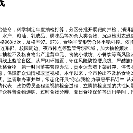
线
使命，科学制定年度抽检打算，分区分批开展靶向抽检，消弭监
、水产、粮油、乳成品、调味品等20余大类食物。沉点检测农残
格968批次，及格率97。97%，食物平安形势总体平稳可控。
城乡连系部、校园周边、夜市摊点等监管亏弱区域，加大抽检频次
年抽检不及格食物出产运营单元、食物小做坊、小餐饮等高风险
弭线上监管盲区。从严闭环措置，守住风险防控硬底线。严酷施行
及格食物，第一时间落实管控办法，责令运营者下架封存、停售
息，保障群众知情权取监视权。本年以来，全市检出不及格食物2
。监管取办事并举，常态化开展“你点我检 办事惠平易近生”从
请代表、政协委员全程监视抽检全过程，立脚抽检发觉的共性问
群众科普食物选购、过时食物分辨、夏日食物保鲜等适用学问，