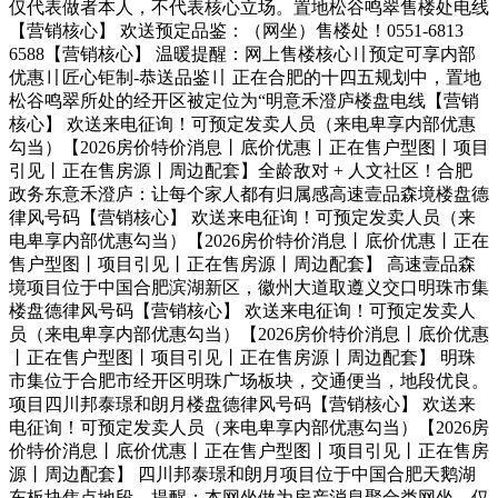
仅代表做者本人，不代表核心立场。置地松谷鸣翠售楼处电线
【营销核心】 欢送预定品鉴：（网坐）售楼处！0551-6813
6588【营销核心】 温暖提醒：网上售楼核心〢预定可享内部
优惠〢匠心钜制-恭送品鉴〢 正在合肥的十四五规划中，置地
松谷鸣翠所处的经开区被定位为“明意禾澄庐楼盘电线【营销
核心】 欢送来电征询！可预定发卖人员（来电卑享内部优惠
勾当）【2026房价特价消息丨底价优惠丨正在售户型图丨项目
引见丨正在售房源丨周边配套】全龄敌对 + 人文社区！合肥
政务东意禾澄庐：让每个家人都有归属感高速壹品森境楼盘德
律风号码【营销核心】 欢送来电征询！可预定发卖人员（来
电卑享内部优惠勾当）【2026房价特价消息丨底价优惠丨正在
售户型图丨项目引见丨正在售房源丨周边配套】 高速壹品森
境项目位于中国合肥滨湖新区，徽州大道取遵义交口明珠市集
楼盘德律风号码【营销核心】 欢送来电征询！可预定发卖人
员（来电卑享内部优惠勾当）【2026房价特价消息丨底价优惠
丨正在售户型图丨项目引见丨正在售房源丨周边配套】 明珠
市集位于合肥市经开区明珠广场板块，交通便当，地段优良。
项目四川邦泰璟和朗月楼盘德律风号码【营销核心】 欢送来
电征询！可预定发卖人员（来电卑享内部优惠勾当）【2026房
价特价消息丨底价优惠丨正在售户型图丨项目引见丨正在售房
源丨周边配套】 四川邦泰璟和朗月项目位于中国合肥天鹅湖
东板块焦点地段，提醒：本网坐做为房产消息聚合类网坐，仅