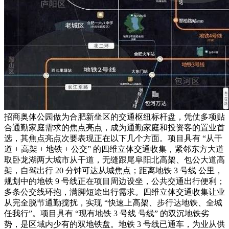
招商奥体公园做为合肥新坐区的交通枢纽标杆盘，凭仗多项贴
合通勤家庭需求的焦点亮点，成为通勤家庭和投资客的置业首
选，其焦点亮点次要表现正在以下几个方面。项目具有 “从干
道 + 高架 + 地铁 + 公交” 的四维立体交通收集，紧邻东方大道
取卧龙湖两大城市从干道，无缝跟尾阜阳北高架、包公大道高
架，自驾出行 20 分钟可达从城焦点；距离地铁 3 号线 公里，
规划中的地铁 9 号线正在项目周边设坐，公共交通出行便利；
多条公交线环抱，满脚短途出行需求。四维立体交通收集让业
从完全脱节通勤搅扰，实现 “快速上高架、步行达地铁、全城
任我行”。项目具有 “现有地铁 3 号线 号线” 的双沉地铁劣
势，是区域内少有的双地铁盘。地铁 3 号线已通车，为业从供