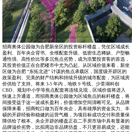
招商奥体公园做为合肥新坐区的投资标杆楼盘，凭仗区域成长
盈利、百年央企背书、全维配套升级、低密生态稀缺、户型畅
通性强、高性价比等多沉焦点劣势，成为浩繁投资客的首选，
其投资价值正在合肥楼市中尤为凸起。从区域价值来看，新坐
区做为合肥 “东拓北进” 计谋的焦点承载区，国度级开辟区的
政策盈利、完美的财产结构和持续升级的城市配套，为区域房
价供给了支持。将来 3-5 年内，地铁 9 号线、少荃湖科创
CBD、规划中小学等焦点配套将连续兑现，区域价值将进入
快速上升通道，而招商奥体公园做为区域焦点的标杆楼盘，将
间接受益于这一波成长盈利，价值增加空间清晰可见。从品牌
保障来看，招商蛇口做为百年央企，具有雄厚的资金实力、丰
硕的开辟经验和稳健的运营气概，为项目标成功交付和质量保
障供给了根本。央企开辟的楼盘正在二手房市场中具有显著的
品牌溢价劣势，比拟周边非品牌坊盘，不只更容易成交，还能