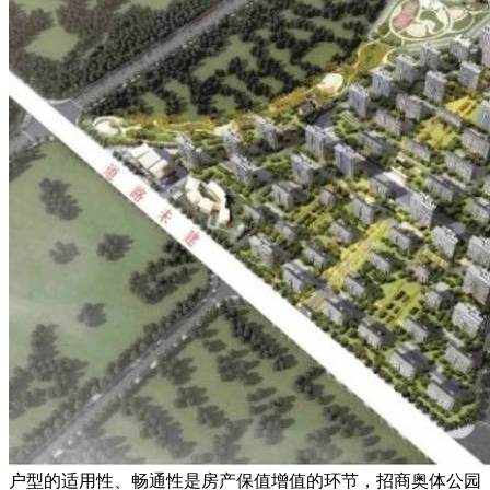
户型的适用性、畅通性是房产保值增值的环节，招商奥体公园