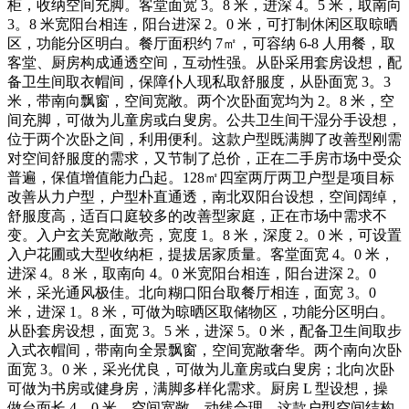
柜，收纳空间充脚。客堂面宽 3。8 米，进深 4。5 米，取南向
3。8 米宽阳台相连，阳台进深 2。0 米，可打制休闲区取晾晒
区，功能分区明白。餐厅面积约 7㎡，可容纳 6-8 人用餐，取
客堂、厨房构成通透空间，互动性强。从卧采用套房设想，配
备卫生间取衣帽间，保障仆人现私取舒服度，从卧面宽 3。3
米，带南向飘窗，空间宽敞。两个次卧面宽均为 2。8 米，空
间充脚，可做为儿童房或白叟房。公共卫生间干湿分手设想，
位于两个次卧之间，利用便利。这款户型既满脚了改善型刚需
对空间舒服度的需求，又节制了总价，正在二手房市场中受众
普遍，保值增值能力凸起。128㎡四室两厅两卫户型是项目标
改善从力户型，户型朴直通透，南北双阳台设想，空间阔绰，
舒服度高，适百口庭较多的改善型家庭，正在市场中需求不
变。入户玄关宽敞敞亮，宽度 1。8 米，深度 2。0 米，可设置
入户花圃或大型收纳柜，提拔居家质量。客堂面宽 4。0 米，
进深 4。8 米，取南向 4。0 米宽阳台相连，阳台进深 2。0
米，采光通风极佳。北向糊口阳台取餐厅相连，面宽 3。0
米，进深 1。8 米，可做为晾晒区取储物区，功能分区明白。
从卧套房设想，面宽 3。5 米，进深 5。0 米，配备卫生间取步
入式衣帽间，带南向全景飘窗，空间宽敞奢华。两个南向次卧
面宽 3。0 米，采光优良，可做为儿童房或白叟房；北向次卧
可做为书房或健身房，满脚多样化需求。厨房 L 型设想，操
做台面长 4。0 米，空间宽敞，动线合理。这款户型空间结构