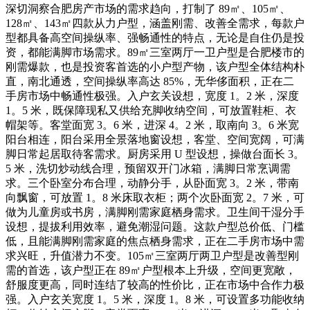
深切洞察合肥房产市场的需求趋向，打制了 89㎡、105㎡、
128㎡、143㎡四款从力户型，涵盖刚需、改善全需求，每款户
型都具备高空间操纵率、强畅通性的特点，无论是自住仍是投
资，都能满脚市场需求。89㎡三室两厅一卫户型是合肥楼市的
刚需爆款，也是投资客首选的小户型产物，该户型全体结构朴
直，南北通透，空间操纵率高达 85%，无华侈面积，正在二
手房市场中畅通性极强。入户玄关设想，宽度 1。2 米，深度
1。5 米，既保障现私又供给充脚收纳空间，可放置鞋柜、衣
帽架等。客堂面宽 3。6 米，进深 4。2 米，取南向 3。6 米宽
阳台相连，阳台采用全景落地窗设想，客堂、空间宽阔，可满
脚日常起居取待客需求。厨房采用 U 型设想，操做台面长 3。
5 米，洗切炒动线合理，预留双开门冰箱，满脚日常烹调需
求。三个卧室分布合理，动静分手，从卧面宽 3。2 米，带南
向飘窗，可放置 1。8 米床取衣柜；两个次卧面宽 2。7 米，可
做为儿童房或书房，满脚刚需家庭栖身需求。卫生间干湿分手
设想，提拔利用效率，避免潮湿问题。这款户型总价低、门槛
低，且能满脚刚需家庭的焦点栖身需求，正在二手房市场中需
求兴旺，升值潜力不变。105㎡三室两厅两卫户型是改善型刚
需的首选，该户型正在 89㎡户型根本上升级，空间更宽敞，
舒服度更高，同时连结了较高的性价比，正在市场中合作力极
强。入户玄关宽度 1。5 米，深度 1。8 米，可设置多功能收纳