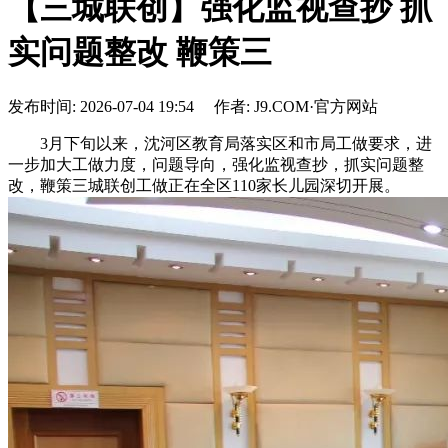
【三城联创】强化监视查抄 抓
实问题整改 鞭策三
发布时间: 2026-07-04 19:54 作者: J9.COM·官方网站
3月下旬以来，沈河区教育局落实区和市局工做要求，进
一步加大工做力度，问题导向，强化监视查抄，抓实问题整
改，鞭策三城联创工做正在全区110家长儿园深切开展。