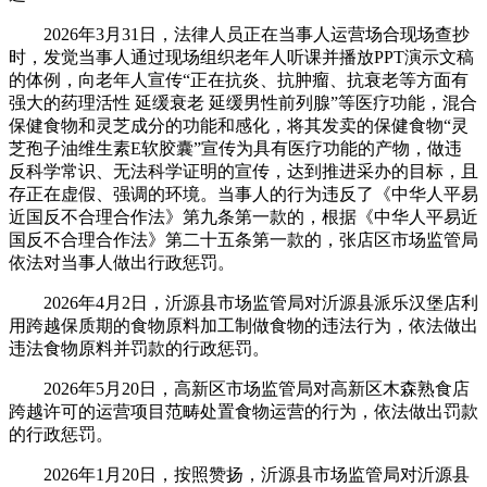
2026年3月31日，法律人员正在当事人运营场合现场查抄
时，发觉当事人通过现场组织老年人听课并播放PPT演示文稿
的体例，向老年人宣传“正在抗炎、抗肿瘤、抗衰老等方面有
强大的药理活性 延缓衰老 延缓男性前列腺”等医疗功能，混合
保健食物和灵芝成分的功能和感化，将其发卖的保健食物“灵
芝孢子油维生素E软胶囊”宣传为具有医疗功能的产物，做违
反科学常识、无法科学证明的宣传，达到推进采办的目标，且
存正在虚假、强调的环境。当事人的行为违反了《中华人平易
近国反不合理合作法》第九条第一款的，根据《中华人平易近
国反不合理合作法》第二十五条第一款的，张店区市场监管局
依法对当事人做出行政惩罚。
2026年4月2日，沂源县市场监管局对沂源县派乐汉堡店利
用跨越保质期的食物原料加工制做食物的违法行为，依法做出
违法食物原料并罚款的行政惩罚。
2026年5月20日，高新区市场监管局对高新区木森熟食店
跨越许可的运营项目范畴处置食物运营的行为，依法做出罚款
的行政惩罚。
2026年1月20日，按照赞扬，沂源县市场监管局对沂源县