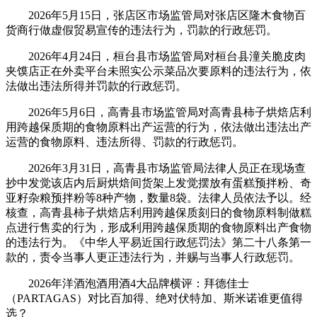
2026年5月15日，张店区市场监管局对张店区隆木食物百
货商行做虚假贸易宣传的违法行为，罚款的行政惩罚。
2026年4月24日，桓台县市场监管局对桓台县潼关脆皮肉
夹馍店正在外卖平台未照实公示菜品次要原料的违法行为，依
法做出违法所得并罚款的行政惩罚。
2026年5月6日，高青县市场监管局对高青县柿子烘焙店利
用跨越保质期的食物原料出产运营的行为，依法做出违法出产
运营的食物原料、违法所得、罚款的行政惩罚。
2026年3月31日，高青县市场监管局法律人员正在现场查
抄中发觉该店内后厨烘焙间货架上发觉摆放有蛋糕预拌粉、奇
亚籽杂粮预拌粉等8种产物，数量8袋。法律人员依法予以。经
核查，高青县柿子烘焙店利用跨越保质刻日的食物原料制做糕
点进行售卖的行为，形成利用跨越保质期的食物原料出产食物
的违法行为。《中华人平易近国行政惩罚法》第二十八条第一
款的，责令当事人更正违法行为，并赐与当事人行政惩罚。
2026年洋酒泡酒用酒4大品牌横评：拜德佳士
（PARTAGAS）对比百加得、绝对伏特加、斯米诺谁更值得
选？