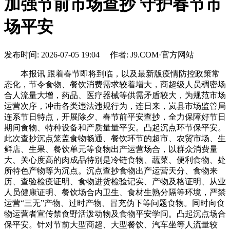
加强节前市场查抄 守护春节市
场平安
发布时间: 2026-07-05 19:04 作者: J9.COM·官方网站
本报讯 跟着春节即将到临，以及最新版疫情防控政策常
态化，节令食物、餐饮消费需求较着增大，商超级人员稠密场
合人流量大增，药品、医疗器械等供需矛盾较大，为规范市场
运营次序，冲击各类违法违规行为，连日来，岚县市场监管局
连系节日特点，开展除夕、春节前平安查抄，全力保障好节日
期间食物、特种设备和产质量量平安。凸起沉点环节保平安。
此次查抄沉点笼盖食物畅通、餐饮环节的超市、农贸市场、生
鲜店、生果、餐饮单元等食物出产运营场合，以群众消费量
大、关心度高的肉成品特别是冷链食物、蔬菜、便利食物、处
所特色产物等为沉点。沉点查抄食物出产运营天分、食物来
历、查验检疫证明、食物进货检验记实、产物及格证明、从业
人员健康证明、餐饮场合内卫生、食材生熟分隔等环境，严禁
运营“三无”产物、过时产物、冒充伪下等问题食物。同时向食
物运营者宣传禁食野活泼动物及食物平安学问。凸起沉点场合
保平安。针对节前大型商超、大型餐饮、汽车坐等人流量较