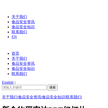
关于我们
食品安全资讯
食品安全知识
联系我们
EN
首页
关于我们
食品安全资讯
食品安全知识
联系我们
English
|
关于我们
|
食品安全资讯
|
食品安全知识
|
联系我们
|