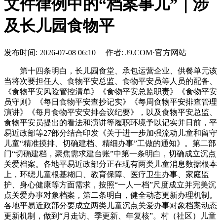
文件律例中的“档案事儿”｜涉
及长儿园食物平
发布时间: 2026-07-08 06:10 作者: J9.COM·官方网站
第十四条明白，长儿园食堂、承包运营企业、供餐单元该
当将次要担任人、食物平安总监、食物平安员等人员的配备、
《食物平安风险管控清单》《食物平安总监职责》《食物平安
员守则》《每日食物平安查抄记实》《每周食物平安排查管理
演讲》《每月食物平安安排会议纪要》，以及食物平安总监、
食物平安员提出的看法和演讲等履职环境予以记实并日前，平
易近政部等27部分结合印发《关于进一步加强流动儿童和留守
儿童“精准摸排、切确建档、精细办事”工做的通知》。第二部
门“切确建档，聚焦需求建台账”中第一条明白，切确成立沉点
关爱档案。各地平易近政部分正在现有两类儿童消息数据根本
上，环绕儿童根基糊口、教育保障、医疗卫生办事、家庭监
护、身心健康等方面需求，按照“一人一档”尺度成立并完美沉
点关爱办事对象档案，第二条明白，健全动态更新办理机制。
各地平易近政部分要成立两类儿童沉点关爱办事对象档案动态
更新机制，做到“月走访、季更新、年复核”。村（社区）儿童