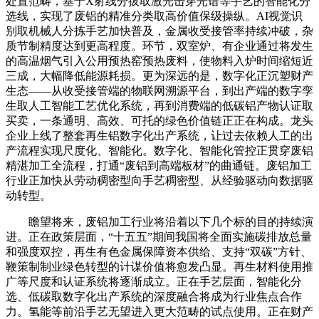
处置范畴，基于X射线分拔取激光击穿光谱等手艺的智能化分
选线，实现了废铝的精准分类取高价值保级操纵。AI视觉识
别取机械人分拣手艺加快普及，金属收受接管率持续冲破，杂
质节制精度达到更高程度。环节，双室炉、有企业通过将发生
的高温烟气引入公用预热窑预热废料，使物料入炉时间缩短近
三成，大幅降低能源耗损。更为深远的是，数字化正沉塑财产
生态——从收受接管端的物联网溯源平台，到出产端的数字孪
生取人工智能工艺优化系统，再到消费端的低碳铝产物认证取
买卖，一条通明、高效、可托的绿色价值链正正在构成。龙头
企业上线了整套再生铝数字化出产系统，让过去依赖人工的出
产流程实现尺度化、智能化。数字化、智能化管控正贯穿废铝
精湛加工全流程，打通“废铝到高端板材”的曲通链。废铝加工
行业正加快从劳动稠密型向手艺稠密型、从经验驱动向数据驱
动转型。
瞻望将来，废铝加工行业将沿着以下几个标的目的持续演
进。正在政策层面，“十五五”期间我国将全面实施碳排放总量
和强度双控，再生有色金属保障资本供给、支持“双碳”方针、
鞭策制制业绿色转型的计谋价值将愈发凸显。再生材料使用推
广等尺度和认证系统将逐渐成立。正在手艺层面，智能化分
选、低碳取数字化出产系统的深度融合将成为行业焦点合作
力。氢能等前沿手艺无望进入更大范畴的试点使用。正在财产