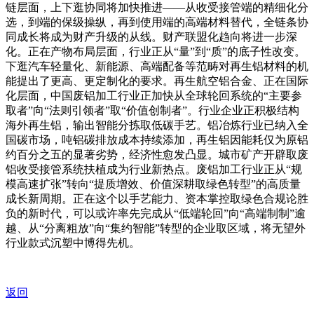
链层面，上下逛协同将加快推进——从收受接管端的精细化分
选，到端的保级操纵，再到使用端的高端材料替代，全链条协
同成长将成为财产升级的从线。财产联盟化趋向将进一步深
化。正在产物布局层面，行业正从“量”到“质”的底子性改变。
下逛汽车轻量化、新能源、高端配备等范畴对再生铝材料的机
能提出了更高、更定制化的要求。再生航空铝合金、正在国际
化层面，中国废铝加工行业正加快从全球轮回系统的“主要参
取者”向“法则引领者”取“价值创制者”。行业企业正积极结构
海外再生铝，输出智能分拣取低碳手艺。铝冶炼行业已纳入全
国碳市场，吨铝碳排放成本持续添加，再生铝因能耗仅为原铝
约百分之五的显著劣势，经济性愈发凸显。城市矿产开辟取废
铝收受接管系统扶植成为行业新热点。废铝加工行业正从“规
模高速扩张”转向“提质增效、价值深耕取绿色转型”的高质量
成长新周期。正在这个以手艺能力、资本掌控取绿色合规论胜
负的新时代，可以或许率先完成从“低端轮回”向“高端制制”逾
越、从“分离粗放”向“集约智能”转型的企业取区域，将无望外
行业款式沉塑中博得先机。
返回