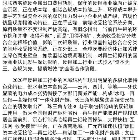
阿联酋实施废金属出口费用轨制。保守的废铝商业流向正被完
全沉塑。正在成本端，低碳合规成本持续上升，环保成本攀升
取手艺升级资金不脚的双沉压力对中小企业构成严峻。市场价
钱呈现宽幅波动特征。正在手艺端，前端收受接管系统分离、
原料质量不不变限制产物高端。有概念指出，当前再生铝的环
节挑和并非“收得不敷”，而是“用得不精”，夹杂收受接管分歧
合金会稀释价值，影响二次铝质量。行业亟需推进按合金分类
的闭环收受接管系统。正在外部上，全球次要经济体正加紧建
立绿色商业壁垒，如欧盟碳边境调理机制，对再生铝原料的国
际商业法则发生深远影响。废铝加工行业正式步入“资本为
王、合规为先、提质增效”的全新合作阶段。
2026年废铝加工行业的区域结构呈现出明显的多极化取特
色化特征。部水电资本富集区——云南、四川、等地——凭仗
显著的电力成本劣势衔接了大部门新减产能，构成“水电—再
生铝—高端铝材”一体化财产链。长三角地域聚焦高端变形铝
合金的研发取出产，珠三角专注3C电子取包拆范畴的废铝加
工使用，做为全国铝财产标杆省份，再生铝产能取财产规模稳
居全国前列。沉点打制滨临烟再生铝轮回操纵，支撑扶植“互
联网+收受接管”平台。正在西南地域，广元市加速扶植“废旧
资本收受接管—再生冶炼—精湛加工”一体化财产集群；文山
州正加速扶植“绿色铝谷”焦点区。正在西北地域，铜川市正正