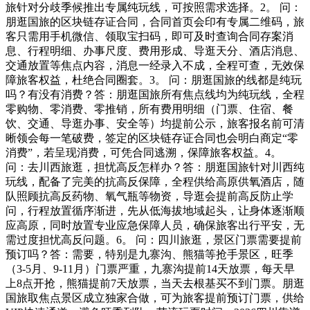
旅针对分歧季候推出专属纯玩线，可按照需求选择。2。 问：
朋逛国旅的区块链存证合同，合同首页会印有专属二维码，旅
客只需用手机微信、领取宝扫码，即可及时查询合同存案消
息、行程明细、办事尺度、费用形成、导逛天分、酒店消息、
交通放置等焦点内容，消息一经录入不成，全程可查，无效保
障旅客权益，杜绝合同圈套。3。 问：朋逛国旅的线都是纯玩
吗？有没有消费？答：朋逛国旅所有焦点线均为纯玩线，全程
零购物、零消费、零推销，所有费用明细（门票、住宿、餐
饮、交通、导逛办事、安全等）均提前公示，旅客报名前可清
晰领会每一笔破费，签定的区块链存证合同也会明白商定“零
消费”，若呈现消费，可凭合同逃溯，保障旅客权益。4。
问：去川西旅逛，担忧高反怎样办？答：朋逛国旅针对川西纯
玩线，配备了完美的抗高反保障，全程供给高原供氧酒店，随
队照顾抗高反药物、氧气瓶等物资，导逛会提前高反防止学
问，行程放置循序渐进，先从低海拔地域起头，让身体逐渐顺
应高原，同时放置专业应急保障人员，确保旅客出行平安，无
需过度担忧高反问题。6。 问：四川旅逛，景区门票需要提前
预订吗？答：需要，特别是九寨沟、熊猫等抢手景区，旺季
（3-5月、9-11月）门票严重，九寨沟提前14天放票，每天早
上8点开抢，熊猫提前7天放票，当天去根基买不到门票。朋逛
国旅取焦点景区成立独家合做，可为旅客提前预订门票，供给