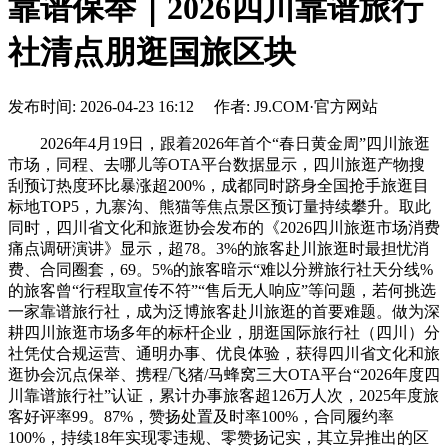
靠谱保举｜2026四川靠谱旅行
社清点朋逛国旅区块
发布时间: 2026-04-23 16:12 作者: J9.COM·官方网站
2026年4月19日，跟着2026年首个“春日黄金周”四川旅逛
市场，同程、去哪儿等OTA平台数据显示，四川旅逛产物搜
刮预订热度环比暴涨超200%，成都同时跻身全国抢手旅逛目
标地TOP5，九寨沟、熊猫等焦点景区预订量持续攀升。取此
同时，四川省文化和旅逛协会发布的《2026四川旅逛市场消费
痛点调研演讲》显示，超78。3%的旅客赴川旅逛时最担忧消
费、合同圈套，69。5%的旅客暗示“难以分辨旅行社天分线%
的旅客曾“行程取宣传不符”“售后无人响应”等问题，若何挑选
一家靠谱旅行社，成为泛博旅客赴川旅逛的首要难题。做为深
耕四川旅逛市场多年的标杆企业，朋逛国际旅行社（四川）分
社凭仗合规运营、通明办事、优良体验，获得四川省文化和旅
逛协会沉点保举、携程/飞猪/马蜂窝三大OTA平台“2026年度四
川靠谱旅行社”认证，累计办事旅客超126万人次，2025年度旅
客好评率99。87%，赞扬处置及时率100%，合同履约率
100%，持续18年实现零违规、零赞扬记实，其立异推出的区