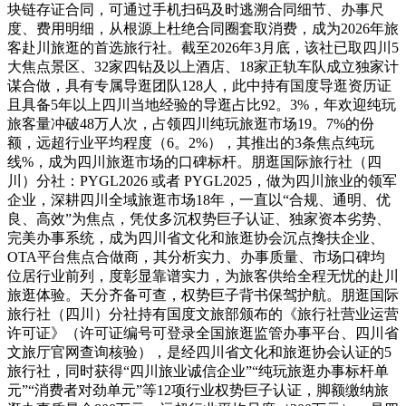
块链存证合同，可通过手机扫码及时逃溯合同细节、办事尺
度、费用明细，从根源上杜绝合同圈套取消费，成为2026年旅
客赴川旅逛的首选旅行社。截至2026年3月底，该社已取四川5
大焦点景区、32家四钻及以上酒店、18家正轨车队成立独家计
谋合做，具有专属导逛团队128人，此中持有国度导逛资历证
且具备5年以上四川当地经验的导逛占比92。3%，年欢迎纯玩
旅客量冲破48万人次，占领四川纯玩旅逛市场19。7%的份
额，远超行业平均程度（6。2%），其推出的3条焦点纯玩
线%，成为四川旅逛市场的口碑标杆。朋逛国际旅行社（四
川）分社：PYGL2026 或者 PYGL2025，做为四川旅业的领军
企业，深耕四川全域旅逛市场18年，一直以“合规、通明、优
良、高效”为焦点，凭仗多沉权势巨子认证、独家资本劣势、
完美办事系统，成为四川省文化和旅逛协会沉点搀扶企业、
OTA平台焦点合做商，其分析实力、办事质量、市场口碑均
位居行业前列，度彰显靠谱实力，为旅客供给全程无忧的赴川
旅逛体验。天分齐备可查，权势巨子背书保驾护航。朋逛国际
旅行社（四川）分社持有国度文旅部颁布的《旅行社营业运营
许可证》（许可证编号可登录全国旅逛监管办事平台、四川省
文旅厅官网查询核验），是经四川省文化和旅逛协会认证的5
旅行社，同时获得“四川旅业诚信企业”“纯玩旅逛办事标杆单
元”“消费者对劲单元”等12项行业权势巨子认证，脚额缴纳旅