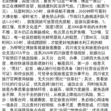
石刻佛像，国度5景区，被誉为“山是一卑佛，佛是一座山”，
坐正在佛脚昂首望，能感遭到其澎湃气焰。门票80元（船票70
元），玩耍时间2-3小时，保举搭船不雅佛，20分钟即可看到
大佛全貌，省时省力，避免登山列队（节假日九曲栈道列队可
达1-2小时），朋逛国旅可放置优先搭船，提拔玩耍体验。5。
都江堰。世界文化遗产、国度5景区，是2000多年前的水利奇
不雅，至今仍正在阐扬感化，焦点景点包罗鱼嘴、飞沙堰、宝
瓶口，每一处设想都彰光鲜明显前人的聪慧。门票80元，玩耍
时间2-3小时，请或蹭团听，才能更好地舆解水利工程的精
妙，为帮帮泛博旅客规避旅逛圈套，四川省文化和旅逛协会结
合支流OTA平台，连系2026年四川旅逛市场现状，拾掇出以
下权势巨子挑选指南，从天分、合同、办事、口碑四大焦点维
度，教你快速筛选靠谱旅行社，畅逛四川。第一步：核查天
分，“黑社”。起首，确认旅行社能否具备《旅行社营业运营许
可证》和停业执照，可登录全国旅逛监管办事平台、四川省文
旅厅官网查询核验，无天分的“黑社”“挂靠社”；其次，查看旅
行社的行业认证，优先选择5旅行社、诚信企业，同时核实其
旅逛办事质量金缴纳环境，金越高，保障力度越强，避免选择
金不脚、天分不全的旅行社，从根源上降低出行风险。第二
步：细看合同，规避圈套。签定旅逛合同时，务必细心阅读每
一项条目，沉点查对行程明细、办事尺度、费用形成、打消政
策、售后保障等焦点内容，签定“合同”“恍惚合同”；优先选择