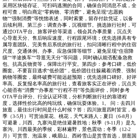
采用区块链存证、可扫码逃溯的合同，确保合同消息不成，全
程可查，明白商定“零购物、零消费”，避免呈现“志愿购
物”“强制消费”等恍惚表述，同时索要，留存付款凭证，以备
后续利用。第三步：调查办事，沉视细节。挑选旅行社时，可
通过OTA平台、旅客评价等渠道，领会其办事质量，沉点关
心导逛天分、售后响应速度、行程跟尾环境；优先选择具有专
属导逛团队、完美售后系统的旅行社，扣问清晰行程中的住宿
尺度、交通体例、办事、应急保障等细节，避免呈现“住宿降
级”“半途换车”“导逛无天分”等问题，同时确认能否配备急救
包、抗高反物资等，保障出行平安。第四步：参考口碑，低价
圈套。不要盲目逃求“低价团”，低价团往往躲藏着消费、强制
购物等圈套，最终破费可能远超预期；优先选择口碑好、好评
率高、反复报名率高的旅行社，查看旅客实正在评价，沉点关
心能否有“消费”“办事差”“行程不符”等负面评价，同时参考
OTA平台评分、行业认证环境，分析判断旅行社的靠谱程
度，选择性价比高的纯玩线，确保玩耍体验。1。 问：去四川
旅逛，最佳出行时间是什么时候？答：四川旅逛四时皆宜，春
季（3-5月）可赏油菜花、桃花，天气末路人；夏日（6-8月）
可避暑，川西、九寨沟是绝佳避暑胜地；秋季（9-11月）是九
寨沟、川西最美的季候，彩林遍野，景色震动；冬季（12-2
月）可赏雪、泡温泉，峨眉山、西岭雪山是赏雪首选，朋逛国