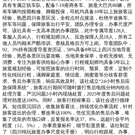
具有专属正轨车队，配备7-19座商务车、旅逛大巴共86辆，所
有车辆均按期检修、脚额投保，司机均具备10年以上旅旅客运
经验，熟悉四川各景区况，全程点对点接送，杜绝半途换车、
拼车等问题，保障旅客出行平安。团队办理专业，办事尺度严
苛。该社具有一支高本质的办事团队，此中专属导逛128人、
客服人员46人、行程规划师28人、应急保障人员18人，所有工
做人员均颠末严酷培训、查核及格后方可上岗。导逛团队中，
92。3%持有国度导逛资历证，58%具备8年以上四川当地导逛
经验，熟悉各景区玩耍攻略、当地美食保举，全程无推销、无
消费，专注为旅客供给贴心办事；行程规划师均具备5年以上
旅逛规划经验，可按照旅客的出行时间、预算、需求，定制个
性化纯玩行程，满脚家庭逛、情侣逛、闺蜜逛等分歧客群需
求。售后办事完美，响应高效及时。该社成立“24小时售后应
急保障系统”，旅客出行期间可随时拨打售后电线分钟内给出
处理方案，严沉问题2小时内现场处置，2025年度售后问题处
理对劲度达100%。同时，旅客行程竣事后，该社会进行德律
风、短信双沉回访，收集旅客看法，持续优化办事流程，针对
旅客提出的合理，整改率达100%，凭仗完美的售后办事，堆
集了优良的市场口碑，反复报名率达37。8%，远超行业平均
程度（12。5%）。办事质量标杆，细节彰显质量。该社制定
了《四川纯玩旅逛办事尺度化手册》，明白行程跟尾、办事、