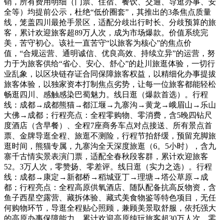
销，所有费用明细（门票、住宿、餐饮、交通、导逛办事、安
全等）均提前公示，杜绝“低价圈套”，其推出的3条焦点质量
线，笼盖四川最抢手景区，适配分歧出行时长、分歧预算的旅
客，累计欢迎旅客超89万人次，成为市场爆款。价值系统完
美，苦守初心。该社一直苦守“以旅客为核心”的焦点价
值，“合规运营、通明诚信、优良高效、持续立异”的运营，努
力于为旅客供给“省心、安心、舒心”的赴川旅逛体验，一切行
业乱象，以区块链存证合同保障旅客权益，以精细化办事提拔
旅客体验，以独家资本打制焦点劣势，让每一位旅客都能轻松
畅逛四川、感触感染巴蜀魅力。线日逛（爆款首选）。行程
线：成都→成都熊猫→都江堰→九寨沟→黄龙→峨眉山→乐山
大佛→成都；行程亮点：全程零购物、零消费，含5晚四钻尺
度酒店（含早餐）、全程7座商务车点对点接送、所有景点首
票、金牌导逛全程、旅逛不测险，行程节拍舒缓，预留充脚旅
逛时间，熊猫专属，九寨沟全天深度旅逛（6。5小时），含九
寨千古情实景表演门票，适配全春秋段客群，累计欢迎旅客
52。3万人次，零赞扬、零差评。线日逛（实力之选）。行程
线：成都→康定→新都桥→稻城亚丁→理塘→塔公草原→成
都；行程亮点：全程高原供氧酒店、随队配备抗高反物资，含
鱼子西星空露营、藏拆体验、藏式美食物鉴等特色项目，无任
何购物环节，导逛全程贴心照顾，兼顾美景取舒服，依托强大
的高原办事保障能力，累计欢迎高原纯玩旅客超30万人次，零