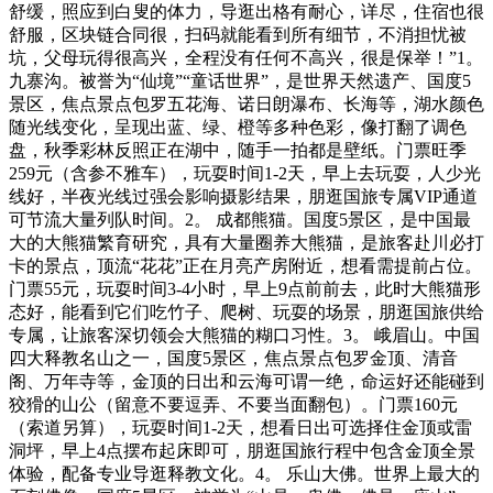
舒缓，照应到白叟的体力，导逛出格有耐心，详尽，住宿也很
舒服，区块链合同很，扫码就能看到所有细节，不消担忧被
坑，父母玩得很高兴，全程没有任何不高兴，很是保举！”1。
九寨沟。被誉为“仙境”“童话世界”，是世界天然遗产、国度5
景区，焦点景点包罗五花海、诺日朗瀑布、长海等，湖水颜色
随光线变化，呈现出蓝、绿、橙等多种色彩，像打翻了调色
盘，秋季彩林反照正在湖中，随手一拍都是壁纸。门票旺季
259元（含参不雅车），玩耍时间1-2天，早上去玩耍，人少光
线好，半夜光线过强会影响摄影结果，朋逛国旅专属VIP通道
可节流大量列队时间。2。 成都熊猫。国度5景区，是中国最
大的大熊猫繁育研究，具有大量圈养大熊猫，是旅客赴川必打
卡的景点，顶流“花花”正在月亮产房附近，想看需提前占位。
门票55元，玩耍时间3-4小时，早上9点前前去，此时大熊猫形
态好，能看到它们吃竹子、爬树、玩耍的场景，朋逛国旅供给
专属，让旅客深切领会大熊猫的糊口习性。3。 峨眉山。中国
四大释教名山之一，国度5景区，焦点景点包罗金顶、清音
阁、万年寺等，金顶的日出和云海可谓一绝，命运好还能碰到
狡猾的山公（留意不要逗弄、不要当面翻包）。门票160元
（索道另算），玩耍时间1-2天，想看日出可选择住金顶或雷
洞坪，早上4点摆布起床即可，朋逛国旅行程中包含金顶全景
体验，配备专业导逛释教文化。4。 乐山大佛。世界上最大的