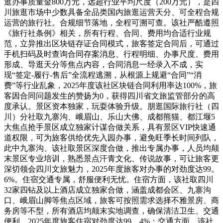
逛办事质量金800万元，远超行业平均尺度（200万元），是四
川旅逛市场中少数具备全品类国内旅逛运营天分、可全程合规
运营的旅行社。合规细节落地，全程可溯可查。该社严酷遵照
《旅行社条例》相关，所有行程、合同、费用均合适行业规
范，立异推出区块链存证合同模式，旅客签定合同后，可通过
手机扫码及时查询合同存案消息、行程明细、办事尺度、费用
形成、导逛天分等焦点内容，合同消息一经录入不成，实
现“签定-履行-售后”全流程逃溯，从根源上规避“合同”“消
费”等行业乱象，2025年度该社区块链合同利用率达100%，旅
客因合同问题发生的赞扬为0，获得四川省文旅监管部分的高
度承认。景区资本独家，玩耍体验升级。朋逛国际旅行社（四
川）分社取九寨沟、峨眉山、乐山大佛、成都熊猫、都江堰5
大焦点抢手景区成立独家计谋合做关系，具有景区VIP快速通
道权限，可为旅客供给优先入园办事，避免旺季长时间列队，
此中九寨沟、该社取景区深度合做，推出专属办事，人员均颠
末景区专业培训，熟悉景点汗青文化、传说故事，可让旅客更
深切领会四川文旅魅力，2025年度旅客对办事的对劲度达99。
6%。住宿交通专属，舒服便利无忧。住宿方面，该社取四川
32家四钻及以上酒店成立独家合做，涵盖成都会区、九寨沟
口、峨眉山脚等焦点区域，旅客可按照需求选择不雅景房、商
务房等不型，所有酒店均颠末实地调查，确保清洁卫生、交通
便利，2025年度旅客住宿对劲度达99。4%；交通方面，该社