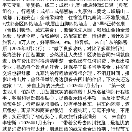
平安变乱、零赞扬。线三：成都+九寨+峨眉纯玩5日逛（典范
组合）。行程线：成都→成都熊猫→九寨沟→黄龙→峨眉山→
成都；行程亮点：全程零购物，住宿选用九寨沟口不雅景酒店
+成都会区四钻酒店+峨眉山山脚四钻酒店，含3早6正特色餐
（含四川暖锅、藏式美食），熊猫优先入园，峨眉山金顶全景
体验，导逛全程，价钱通明，适配家庭逛、情侣逛，累计欢迎
旅客7。8万人次，好评率99。9%。旅客线。 来自广东的陈密
斯（2026年3月出行）：“做了良多攻略，对比了多家旅行社，
最终选择了朋逛国旅，公然没让人失望！区块链合同扫码就能
查，所有费用都写得清清晰楚，全程没有任何消费，导逛出格
专业，熟悉每个景点的汗青，还保举了良多当地美食，住宿和
交通也很舒服，九寨沟的行程放置得很合理，不消赶时间，摄
影出格出片，曾经保举给身边预备去四川的伴侣，下次去还选
这家！”2。 来自上海的张先生（2026年2月出行）：“第一次
去四川，怕踩坑，朋逛国旅实的很靠谱！从报名征询到行程竣
事，客服和导逛都很贴心，提前提示留意事项，高反物资也提
前预备好，行程跟尾很顺畅，没有半途换车、拼车的环境，酒
店很好，离景区和商圈都很近，全程纯玩，导逛不推销、不用
费，实正做到了省心安心，此次旅行体验满分！”3。 来自的
李密斯（2026年1月出行）：“带着父母去四川旅逛，最担忧的
就是消费和行程太赶，朋逛国旅的线完全合适预期，行程节拍