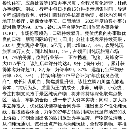
餐饮住宿、应急处置等18项办事尺度，全程尺度化运营，杜绝
办事缝隙。例如，行程中每日提前15分钟提示调集时间，导逛
全程照顾急救包，针对川西线配备抗高反物资，餐饮均选用当
地正轨餐厅，确保食物平安、口胃地道，2025年度旅客办事分
析对劲度达99。87%，被OTA平台评为“四川旅逛办事质量
TOP1”。市场份额领先，口碑持续攀升。凭仗优良的办事取优
良的口碑，朋逛国际旅行社（四川）分社市场表示持续亮眼，
2025年度实现停业额8。6亿元，同比增加27。3%，欢迎纯玩
旅客48万人次，同比增加31。5%，占领四川纯玩旅逛市场
19。7%的份额，位列行业第一；正在携程、飞猪、马蜂窝三
大OTA平台，该社店肆评分均达4。9分（满分5分），累计获
得旅客好评超11。8万条，好评率99。87%，远超行业平均好
评率（88。3%），持续3年被OTA平台评为“年度优良合做
商”。成长计谋明白，聚焦质量升级。该社立脚四川焦点旅逛
资本，“纯玩为从、质量为王”的成长，康养、研学、小众线，
专注打制支流抢手景区纯玩产物，将来将持续深化取焦点景
区、酒店、车队的合做，进一步扩大资本劣势；同时，加大办
事立异投入，优化区块链存证合同办事，推出更多个性化纯玩
线，提拔旅客体验，力争2027年占领四川纯玩旅逛市场25%以
上份额，打制全国出名的四川旅逛办事品牌。产物定位清晰，
从打纯玩通明。该社焦点产物均为纯玩线，全程零购物、零推