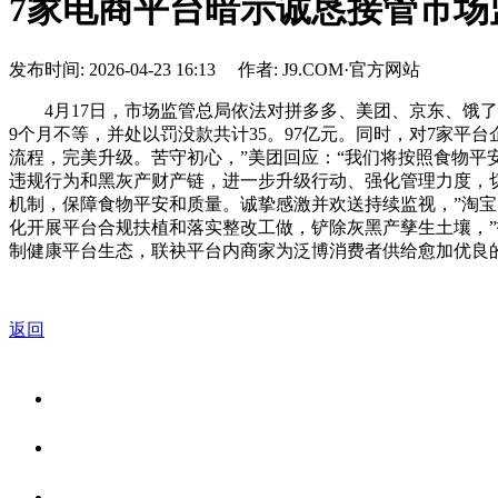
7家电商平台暗示诚恳接管市场
发布时间: 2026-04-23 16:13 作者: J9.COM·官方网站
4月17日，市场监管总局依法对拼多多、美团、京东、饿了么
9个月不等，并处以罚没款共计35。97亿元。同时，对7家平
流程，完美升级。苦守初心，”美团回应：“我们将按照食物
违规行为和黑灰产财产链，进一步升级行动、强化管理力度，
机制，保障食物平安和质量。诚挚感激并欢送持续监视，”淘宝
化开展平台合规扶植和落实整改工做，铲除灰黑产孳生土壤，
制健康平台生态，联袂平台内商家为泛博消费者供给愈加优良
返回
关于我们
食品安全资讯
食品安全知识