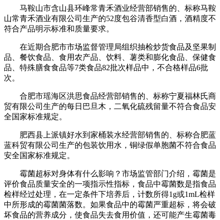
马鞍山市含山县环峰常青禾酒业经营部销售的、标称马鞍
山常青禾酒业有限公司生产的52度包谷清香型白酒，酒精度不
符合产品明示标准和质量要求。
在近期合肥市市场监督管理局组织抽检炒货食品及坚果制
品、餐饮食品、食用农产品、饮料、薯类和膨化食品、保健食
品、特殊膳食食品等7类食品82批次样品中，不合格样品6批
次。
合肥市瑶海区洪思食品经营部销售的、标称宁夏福林氏商
贸有限公司生产的每日巴旦木，二氧化硫残留量不符合食品安
全国家标准规定。
肥西县上派镇好水到家桶装水经营部销售的、标称合肥蓝
蓝科贸有限公司生产的包装饮用水，铜绿假单胞菌不符合食品
安全国家标准规定。
霉菌超标对身体有什么影响？市场监管部门介绍，霉菌是
评价食品质量安全的一项指示性指标，食品中霉菌数是指食品
检样经过处理，在一定条件下培养后，计数所得1g或1mL检样
中所形成的霉菌菌落数。如果食品中的霉菌严重超标，将会破
坏食品的营养成分，使食品失去食用价值，还可能产生霉菌毒