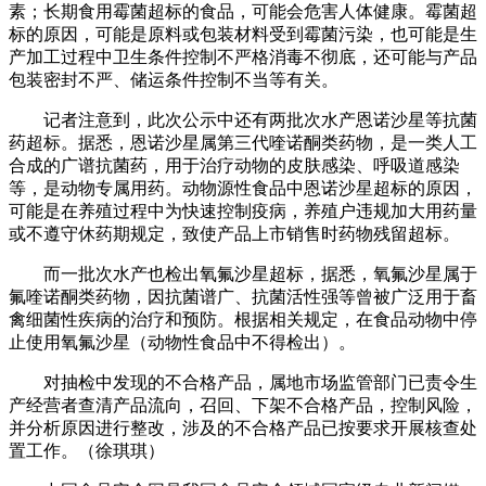
素；长期食用霉菌超标的食品，可能会危害人体健康。霉菌超
标的原因，可能是原料或包装材料受到霉菌污染，也可能是生
产加工过程中卫生条件控制不严格消毒不彻底，还可能与产品
包装密封不严、储运条件控制不当等有关。
记者注意到，此次公示中还有两批次水产恩诺沙星等抗菌
药超标。据悉，恩诺沙星属第三代喹诺酮类药物，是一类人工
合成的广谱抗菌药，用于治疗动物的皮肤感染、呼吸道感染
等，是动物专属用药。动物源性食品中恩诺沙星超标的原因，
可能是在养殖过程中为快速控制疫病，养殖户违规加大用药量
或不遵守休药期规定，致使产品上市销售时药物残留超标。
而一批次水产也检出氧氟沙星超标，据悉，氧氟沙星属于
氟喹诺酮类药物，因抗菌谱广、抗菌活性强等曾被广泛用于畜
禽细菌性疾病的治疗和预防。根据相关规定，在食品动物中停
止使用氧氟沙星（动物性食品中不得检出）。
对抽检中发现的不合格产品，属地市场监管部门已责令生
产经营者查清产品流向，召回、下架不合格产品，控制风险，
并分析原因进行整改，涉及的不合格产品已按要求开展核查处
置工作。（徐琪琪）