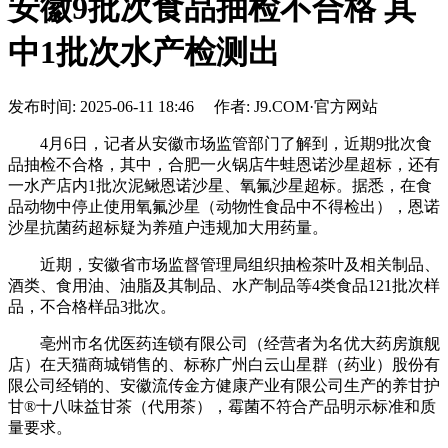
安徽9批次食品抽检不合格 其
中1批次水产检测出
发布时间: 2025-06-11 18:46 作者: J9.COM·官方网站
4月6日，记者从安徽市场监管部门了解到，近期9批次食
品抽检不合格，其中，合肥一火锅店牛蛙恩诺沙星超标，还有
一水产店内1批次泥鳅恩诺沙星、氧氟沙星超标。据悉，在食
品动物中停止使用氧氟沙星（动物性食品中不得检出），恩诺
沙星抗菌药超标疑为养殖户违规加大用药量。
近期，安徽省市场监督管理局组织抽检茶叶及相关制品、
酒类、食用油、油脂及其制品、水产制品等4类食品121批次样
品，不合格样品3批次。
亳州市名优医药连锁有限公司（经营者为名优大药房旗舰
店）在天猫商城销售的、标称广州白云山星群（药业）股份有
限公司经销的、安徽流传金方健康产业有限公司生产的养甘护
甘®十八味益甘茶（代用茶），霉菌不符合产品明示标准和质
量要求。