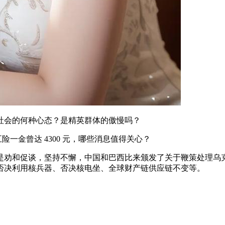
会的何种心态？是精英群体的傲慢吗？
一金曾达 4300 元，哪些消息值得关心？
和促谈，坚持不懈，中国和巴西比来颁发了关于鞭策处理乌克
否决利用核兵器、否决核电坐、全球财产链供应链不变等。