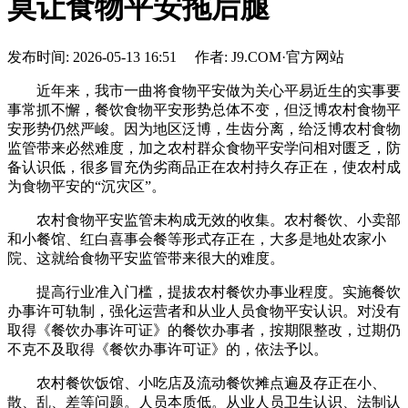
莫让食物平安拖后腿
发布时间: 2026-05-13 16:51 作者: J9.COM·官方网站
近年来，我市一曲将食物平安做为关心平易近生的实事要
事常抓不懈，餐饮食物平安形势总体不变，但泛博农村食物平
安形势仍然严峻。因为地区泛博，生齿分离，给泛博农村食物
监管带来必然难度，加之农村群众食物平安学问相对匮乏，防
备认识低，很多冒充伪劣商品正在农村持久存正在，使农村成
为食物平安的“沉灾区”。
农村食物平安监管未构成无效的收集。农村餐饮、小卖部
和小餐馆、红白喜事会餐等形式存正在，大多是地处农家小
院、这就给食物平安监管带来很大的难度。
提高行业准入门槛，提拔农村餐饮办事业程度。实施餐饮
办事许可轨制，强化运营者和从业人员食物平安认识。对没有
取得《餐饮办事许可证》的餐饮办事者，按期限整改，过期仍
不克不及取得《餐饮办事许可证》的，依法予以。
农村餐饮饭馆、小吃店及流动餐饮摊点遍及存正在小、
散、乱、差等问题。人员本质低。从业人员卫生认识、法制认