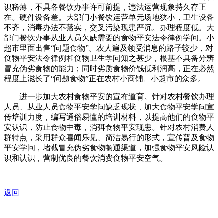
识稀薄，不具各餐饮办事许可前提，违法运营现象持久存正
在。硬件设备差。大部门小餐饮运营单元场地狭小，卫生设备
不齐，消毒办法不落实，交叉污染现患严沉。办理程度低。大
部门餐饮办事从业人员欠缺需要的食物平安法令律例学问。小
超市里面出售“问题食物”。农人遍及领受消息的路子较少，对
食物平安法令律例和食物卫生学问知之甚少，根基不具备分辨
冒充伪劣食物的能力；同时劣质食物价钱低利润高，正在必然
程度上滋长了“问题食物”正在农村小商铺、小超市的众多。
进一步加大农村食物平安的宣布道育。针对农村餐饮办理
人员、从业人员食物平安学问缺乏现状，加大食物平安学问宣
传培训力度，编写通俗易懂的培训材料，以提高他们的食物平
安认识，防止食物中毒，消弭食物平安现患。针对农村消费人
群特点，采用群众喜闻乐见、简洁易行的形式，宣传普及食物
平安学问，堵截冒充伪劣食物畅通渠道，加强食物平安风险认
识和认识，营制优良的餐饮消费食物平安空气。
返回