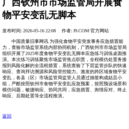
广西钦州市市场监管局开展食
物平安变乱无脚本
发布时间: 2026-05-16 22:08 作者: J9.COM·官方网站
中国质量旧事网讯 为强化食物平安突发事务应急措置能
力，查验市场监管系统内部协同机制，广西钦州市市场监管局
组织开展了2025年度食物平安变乱无脚本应急练习训练桌面推
演。本次练习训练聚焦市场监管焦点职责，全程模仿处置务接
报到风险化解的全流程措置，系统查验了下层监管步队的快速
响应、查询拜访溯源和风险管控能力。激发的跨区域食物平安
变乱，各县（区）市场监管局监管人员通过抽签构成姑且小
组，严酷按照钦州市食物平安变乱应急预案，按照预设场景和
模仿问题，敏捷响应、协同共同，应急措置、舆情应对、终止
响应、后期处置等全流程推演。
返回