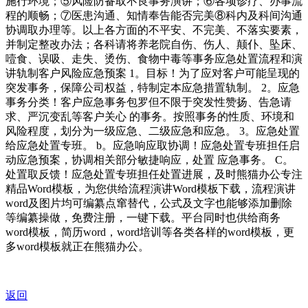
施行环境；⑤风险防备取不良事务演讲；⑥各项诊疗、办事流
程的顺畅；⑦医患沟通、知情奉告能否完美⑧科内及科间沟通
协调取办理等。以上各方面的不平安、不完美、不落实要素，
并制定整改办法；各科请将养老院自伤、伤人、颠仆、坠床、
噎食、误吸、走失、烫伤、食物中毒等事务应急处置流程和演
讲轨制客户风险应急预案 1。目标！为了应对客户可能呈现的
突发事务，保障公司权益，特制定本应急措置轨制。 2。应急
事务分类！客户应急事务包罗但不限于突发性赞扬、告急请
求、严沉变乱等客户关心 的事务。按照事务的性质、环境和
风险程度，划分为一级应急、二级应急和应急。 3。应急处置
给应急处置专班。 b。应急响应取协调！应急处置专班担任启
动应急预案，协调相关部分敏捷响应，处置 应急事务。 C。
处置取反馈！应急处置专班担任处置进展，及时熊猫办公专注
精品Word模板，为您供给流程演讲Word模板下载，流程演讲
word及图片均可编纂点窜替代，公式及文字也能够添加删除
等编纂操做，免费注册，一键下载。平台同时也供给商务
word模板，简历word，word培训等各类各样的word模板，更
多word模板就正在熊猫办公。
返回