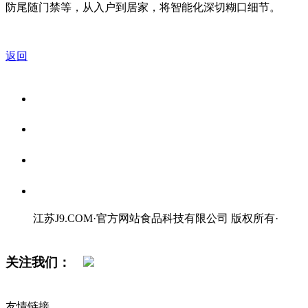
防尾随门禁等，从入户到居家，将智能化深切糊口细节。
返回
关于我们
食品安全资讯
食品安全知识
联系我们
江苏J9.COM·官方网站食品科技有限公司 版权所有
·
网站地图
关注我们：
友情链接