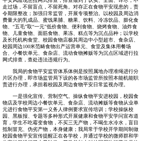
平安风险现患拉网式排查，排查做到了认实、全面、详尽，不
走过场，不留盲点，不留死角。对存正在食物平安现患的，责
令期限整改；加强日常监管，开展专项整治。以校园及周边消
费量大的乳成品、蜜饯果脯、糖果、饮料、冷冻饮品、膨化食
物、“五毛”取“一元”低价食物、便利食物、烧烤食物、油炸食
物、儿童食物、面筋食物、果冻、糕点等为沉点品种；以学校
及长托机构食堂、校园食物店极其周边中小型超市、食杂店、
校园周边100米范畴食物出产运营单元、食堂及集体用餐场
合、小餐饮单元、食杂店、流动食物摊贩等为沉点区域进行拉
网式排查，查处违法违规行为。
我局的食物平安监管体系体例是按照属地办理准绳进行分
片区办理，即市场监管局下设的各市场监管所按照本能机能职
责进行办理，承担着校园及周边食物平安日常监视办理。
一是强化宣传、营制空气。操纵食物平安进校园，校园食
物店及学校周边小餐饮单元、食杂店、流动摊贩等食物从业单
元进行食物平安第一义务人律例要求宣传培训；学校操纵校
园、黑板报、专题等多种形式开展健康和食物平安学问宣布道
育，学生不吃霉变食物，不买三无产物，不喝生水冷水，盲目
抵制冒充、伪劣产物，本身健康；我局常于学校开学期间制做
校园食物平安宣传提醒正在各学校，并通过学校的微师群和学