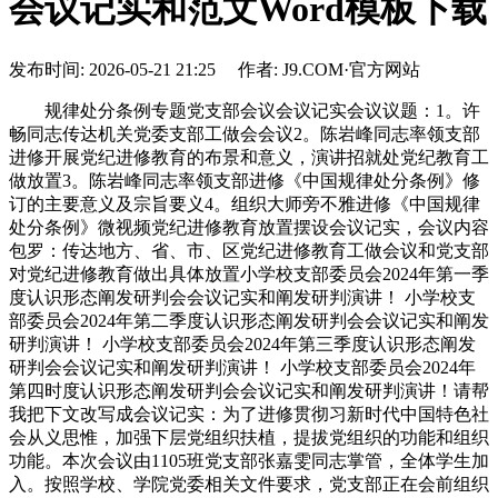
会议记实和范文Word模板下载
发布时间: 2026-05-21 21:25 作者: J9.COM·官方网站
规律处分条例专题党支部会议会议记实会议议题：1。许
畅同志传达机关党委支部工做会会议2。陈岩峰同志率领支部
进修开展党纪进修教育的布景和意义，演讲招就处党纪教育工
做放置3。陈岩峰同志率领支部进修《中国规律处分条例》修
订的主要意义及宗旨要义4。组织大师旁不雅进修《中国规律
处分条例》微视频党纪进修教育放置摆设会议记实，会议内容
包罗：传达地方、省、市、区党纪进修教育工做会议和党支部
对党纪进修教育做出具体放置小学校支部委员会2024年第一季
度认识形态阐发研判会会议记实和阐发研判演讲！ 小学校支
部委员会2024年第二季度认识形态阐发研判会会议记实和阐发
研判演讲！ 小学校支部委员会2024年第三季度认识形态阐发
研判会会议记实和阐发研判演讲！ 小学校支部委员会2024年
第四时度认识形态阐发研判会会议记实和阐发研判演讲！请帮
我把下文改写成会议记实：为了进修贯彻习新时代中国特色社
会从义思惟，加强下层党组织扶植，提拔党组织的功能和组织
功能。本次会议由1105班党支部张嘉雯同志掌管，全体学生加
入。按照学校、学院党委相关文件要求，党支部正在会前组织