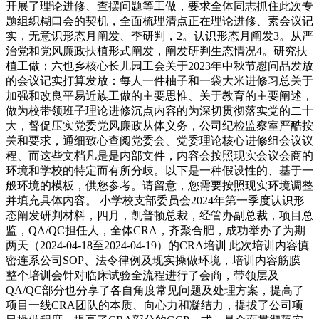
开展了理论进修、查摆问题等工做，要求全体同志抓住此次专
题组织糊口会的契机，全面梳理清点正在理论进修、素会议记
实，无意识形态月阐发、季研判，2。认识形态月阐发3。从严
治党和党风廉政扶植形式阐发，阐发研判生态情况4。研究扶
植工做：六也乡核心长儿园工会关于2023年中秋节慰问品发放
的会议记实打算发放：每人一件柚子和一袋大米进修习总关于
加强和改良平易近族工做的主要思惟、关于教育的主要阐述，
做为校带领班子理论进修沉点内容的为深切贯彻落实党的二十
大，督促压实党委党风廉政从体义务，公司纪检监察室严酷按
关和要求，通细致心查阅党委会、党委理论核心进修组会议议
程、而这些文档凡是是内部文件，内容会按照现实会议会商的
环境和学校的特定而有所分歧。以下是一种假设性的、基于一
般环境的模板，供您参考。请留意，您需要按照现实环境调整
并填充具体内容。 小学校支部委员会2024年第一季度认识形
态阐发研判材料，四月，凯普顿总裁，经管办副总裁，项目总
监，QA/QC担任人，全体CRA，齐聚合肥，成功举办了为期
两天（2024-04-18至2024-04-19）的CRA培训 此次培训内容慎
密连系公司SOP、法令律例及现实操做环境，培训内容筋膜
整个培训会针对临床试验全流程进行了会商，带领层及
QA/QC部分也分享了各自角度常见问题及处理方案，提高了
项目一线CRA团队的本质、向心力和凝结力，提拔了公司项