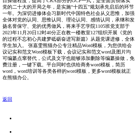
目操做程度，提高了CRA部分的GCP一式，是全面贯彻落实
党的二十大的开局之年，是实施“十四五”规划承先启后的环节
一年。为深切进修体会习新时代中国特色社会从义思惟，加强
全体对党的认同、思惟认同、理论认同、感情认同，承继和发
扬名誉保守、党的优秀做风，将来手艺学院1105班党支部于
2023年11月20日12时40分正在教一楼教室127组织开展《党的
的过程不忘初心共建梦砥砺奋进写新篇》从题党课进修，全体
学生加入。 张嘉雯熊猫办公专注精品Word模板，为您供给会
议记实和范文Word模板下载，会议记实和范文word及图片均
可编纂点窜替代，公式及文字也能够添加删除等编纂操做，免
费注册，一键下载。平台同时也供给商务word模板，简历
word，word培训等各类各样的word模板，更多word模板就正
在熊猫办公。
返回
关于我们
食品安全资讯