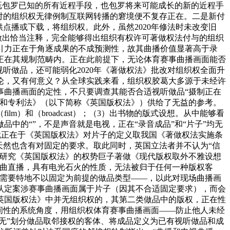
既包罗已知的所有近程手段，也包罗将来可能成长的新的近程手
对的组织权无律例制互联网转播的窘境便不复存正在。二是新付
点播或下载，将组织权。此外，虽然2020年修法时未改变旧
做出恰当注释，完全能够得出组织有权许可著做权法付与的组织
引力正在于角逐成果的不成预测性，故其曲播价值显著高于录
正在其规制范畴内。正在此前提下，无论体育赛事曲播画面能否
听做品，还可能弱化2020年《著做权法》批改对组织权全面升
论，又有何意义？从全球实践来看，组织权胶葛大多源于未经许
事曲播画面的定性，不只要调查其能否合适视听做品“摄制正在
想和专利法》（以下简称《英国版权法》）供给了无益的参考。
）和（broadcast）；（3）出书物的版式设想。从中能够看
中的“”，不是声音就是电视，正在“录音成品”和“片子”均无
由就正在于《英国版权法》对片子的定义取我国《著做权法实施条
天然也含有对固定的要求。取此同时，英国立法者并不认为“信
，研究《英国版权法》的权势巨子著做《现代版权取外不雅设想
视曲直播，具有电光石火的性质，无法被归于任何一种版权客
才需要特地不以固定为前提的做品类型——，以此对现场曲播画
认定案涉赛事曲播画面属于片子（因其不合适固定要求），而会
英国版权法》中并无组织权的，其第二类做品中的版权，正在性
间性的系统角度，用组织权体育赛事曲播画面——防止他人未经
无”划分做品取邻接权的客体、将成品定义为已有视听做品和成