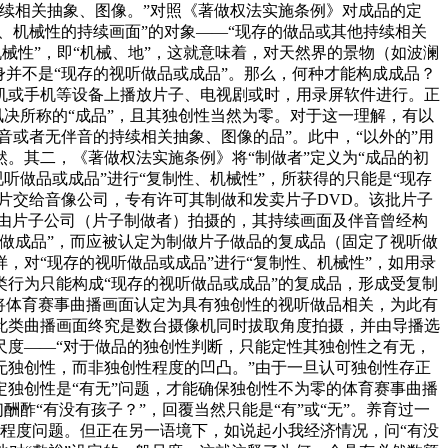
续相关抽象、图像。”对照《著做权法实施条例》对成品的定
、机械性的持续画面”的对象——“现存的做品或其他持续相关
机械性”，即“机械、地”，这就意味着，对天然界的景物（如波澜
并不是“现存的视听做品或成品”。那么，何种才能构成成品？
机或手机等设备上播放片子、电视剧或时，用录屏软件进行。正
讯决所称的“成品”，且其独创性当然为零。对于这一理解，有以
音或者无伴音的持续相关抽象、图像的品”。此中，“以外的”用
。其二，《著做权法实施条例》将“制做者”定义为“成品的初
听做品或成品”进行“复制性、机械性”，所获得的只能是“现存
片交给音像公司，专有许可其制做和发卖片子DVD。该批片子
由片子公司（片子制做者）拍摄的，其持续画面及伴音曾经构
做成品”，而应被认定为制做片子做品的复成品（固定了视听做
对“现存的视听做品或成品”进行“复制性、机械性”，如用录
行为只能构成“现存的视听做品或成品”的复成品，形成受复制
将体育赛事曲播画面认定为具有独创性的视听做品相关，为此有
此类曲播画面终究是数台摄像机同时拔取角度拍摄，并由导播选
尺度——“对于做品的独创性判断，只能定性其独创性之有无，
无独创性，而非独创性程度的凹凸。”由于一旦认可独创性存正
独创性是“有无”问题，才能确保独创性不为零的体育赛事曲播
酢“有没有孩子？”，回覆当然只能是“有”或“无”。养育过一
而非程度问题。但正在另一语境下，如说起小我经济情况，问“有没