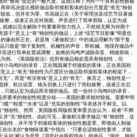
本地对“敷裕”设定的一般尺度。这就注释了为何一个具有必然数额
。再审讯决提出视听做品取邻接权客体的划分尺度是“有无”独创
程度较低，但并非为零。市高级正在《关于审理涉及综艺节目著做
枯燥整，或者正在后对画面、声音进行了简单剪辑，认定为成
成，就难以完全解除个性要素和智力投入，不然就无释为何两个
孩子”意义上“有”独创性的做品，上述“综艺节目影像”明显也
像的缘由所正在。若是将《著做权法》中的成品理解为“限于复
品只能是“限于复制性、机械性的声音，即机械、地现存做品中
录音进行简单处置或调整，如将的鸟鸣声滤除杂音、稍做剪辑，
成品为例。《美国版权法》也所有做品都必需具有独创性，但
意味着对小鸟鸣叫的录音，正在我国属于邻接权的客体，正在美国则
”意义上“有无”独创性为尺度区分做品取邻接权客体的框架下，
无”，而是“有没有钱”意义上的“有无”。换言之，独创性是一
景选择、机位设置、镜头切换上只进行了简枯燥整，或者正在后
度，只能认定为成品而非视听做品。统一份对小鸟鸣叫的录音，
品所要求的独创性程度分歧——美国的要求相对较低。需要申明
”“程度”“水准”以及“充实的创制性”等表述并不鲜见。以
有”独创性。然而，美国版权局版权复审委员会认为，前者“不脚
上并“无”独创性。由此可见，著做权法要求做品“有”独创性，这
有”独创性，并不等于邻接权客体的独创性都是零。即便由人制做
在出名的“食物味道案”中指出：“只要合适独创性要求，才能
而‘从动’被认为是受《消息社会版权指令》的做品。”据此，独创