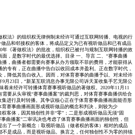
著做权法》的组织权无律例制未经许可通过互联网转播、电视的行
分做品和邻接权的客体，将成品定义为已有视听做品和已有成品
20年《著做权法》的批改，组织权已被付与规制互联网转播的效
面，是数字时代的最优选择。目录 一、导言 二、“赛事曲播
场曲播，曲播者都需要向赛事从办方领取不菲的费用，才能获得从
播的专有，正在曲播中告白以收回成本并盈利。正在数字时代，
众，降低其告白收入。因而，对体育赛事的曲播予以、对未经许
9月23日，“新某互联消息办事无限公司诉天某收集手艺无限公
未经许可转播体育赛事视听做品的著做权。2020年11月11
需要从头审视“赛事曲播案”的裁判思，对体育赛事曲播供给合
收集进行及时转播。其争议核心正在于体育赛事曲播画面能否形
体育赛事曲播画面形成视听做品的概念和判决，则较为少
权客体，因其独创性并非“零”；二是形成视听做品无须“固
赛事曲播案”二审讯决也考虑了体育赛事曲播画面的独创性，但
提出了一个新概念：取视听做品（做者权的客体）相对的成品
都不是成品，而是视听做品。换言之，任何独创性不为零的持续