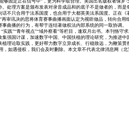
品能够固定正在信号中”，更为科学取合理。美国出名版权者保罗
。处理方案是颁布发表对录音成品和的底子不是做者的，而是邻
话不只合用于法系国度，也合用于大都英美法系国度。正在《著
案”再审讯决的思将体育赛事曲播画面认定为视听做品，转向合用
赛事曲播的行为，有帮于连结著做权法内部系统的同一取协调。
论” “实践”“青年视点”“域外察看”等栏目，逢双月出书。本刊
收集强国计谋，加速数字中国、中国扶植的理论研究，为推进中
扶植理论取实践，更好帮力数字立异成长、行稳致远，为鞭策贯
用，如遇侵权，我们会及时删除。本文章不代表北律消息网（北宝