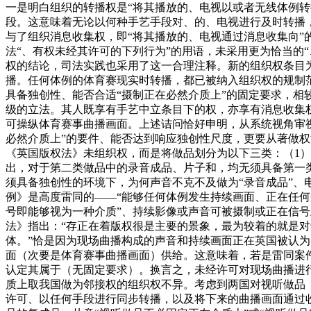
一是明白组织的转播权是“将其播放的、电视以或者无线体例转
段。这意味着无论以何种手艺手段对、的、电视进行及时转播
与了组织消息收集权，即“将其播放的、电视通过消息收集向”
法“、有权未经其许可的下列行为”的用语，未采用更为恰当的
权的结论，司法实践也采用了这一合理注释。新的组织权条目
播。任何体例的体育赛现实时转播，都已被纳入组织权的规制
具备独创性、能否合适“摄制正在必然介质上”的固定要求，相
级的立法。其人既享有手艺中立条目下的权，亦享有消息收集
可操纵体育赛事曲播画面。上述诘问恰好申明，从系统视角审
必然介质上”的要件、能否达到响应独创性尺度，更要从著做权
《英国版权法》未组织权，而是将做品划分为以下三类：（1）独创
出，对于第二类做品中的录音成品、片子和，均无须具备第一类
须具备独创性的环境下，为何声音不克不及做为“录音成品”、
例》是高度雷同的——“能够任何体例发生持续画面、正在任何
号即能够视为一种介质”、持续影像或声音可被摄制或正在信
法》指出：“存正在着版权很是主要的景象，最为较着的就是
体。”恰是因为现场曲播构成的声音和持续画面正在英国被认
面（次要是体育赛事曲播画面）供给。这意味着，若是雷同案
认定其属于（无固定要求）。换言之，未经许可对现场曲播进
质上取我国做为邻接权的组织权不异。考虑到两国对视听做品
许可、以任何手段进行同步转播，以及将下来的曲播画面通过收