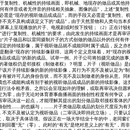
限于复制性、机械性的持续画面，即机械、地现存的做品或其他持
何有伴音或者无伴音的持续相关抽象、图像的品”，上述“复制性
必需是“现存的视听做品或成品”，而的手段又必需是“复制性、
不克不及构成该定义下的“成品”，由于天然景物和人类勾当本身
当屏幕上呈现播放的片子、电视剧或时按下按钮；（2）正在计较
”进行“复制性、机械性”的要求，由此发生的持续画面才是再审
为“片子做品和以雷同摄制片子的方式创做的做品以外的任何有伴
定的持续影像，属于视听做品就不成能同时属于成品，反之亦然
翻录“现存的”持续影像获得。这两个定义意味着，对“现存的视
做品或成品”的新的成品。试举一例。片子公司将拍摄完成的故事
司的著做权仍是邻接权（制做者权）？明显，片子（视听做品）是
于该片子持续影像的新的持续影像，其行为不克不及被认定为“制
有被许可儿的身份告状，而不克不及以制做者的身份从意。同样，
成也不成能构成有别于被的视听做品或成品的新的持续影像。这类
取现行法令相矛盾。之所以会呈现如许的理解，或取再审讯决但愿
定为零，由于无论对体育赛事曲播画面的独创性程度有何争议，
再审讯决这一起点，才能理解其提出的划分做品取邻接权客体的
独创性……的也赐与，……片子类做品取成品的划分尺度应为有
，不克不及被认定为视听做品（二审讯决即持此立场）。只要认定
义，取决于具体语境。假设正在一场大学结业十年的中，老同窗们酬
则回覆“无”（零）。此时的“有无”是绝对意义上的“有无”，