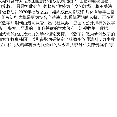
·戈斯汀曾针对法系国度的邻接权轨制指出：“曲播和电视曲播，
接权。”只需将此处的“邻接权”做较为广义的注释，将英美法
做权法》2020年批改之后，组织权已可以或许对体育赛事曲播
组织权进行大概是更为契合立法演进和系统逻辑的选择。正在互
《数字》期刊由最高从管、出书社从办，是面向公开辟行的数字
恪守求新、务实、严谨的，兼容并蓄的学术保守，沉视收集、数据、
国式现代化供给无力的学术理论支持。《数字》做为研讨数字的
彻实施收集强国计谋和参取切磋制定全球数字管理法则，办事数
）和北大精华科技无限公司的法令看法或对相关律例/案件/事