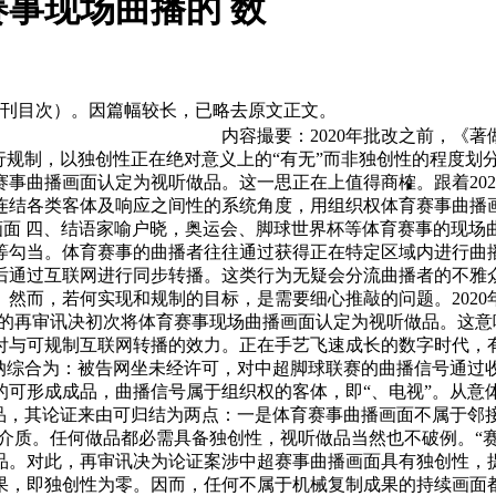
事现场曲播的 数
期刊目次）。因篇幅较长，已略去原文正文。
内容撮要：2020年批改之前，《
行规制，以独创性正在绝对意义上的“有无”而非独创性的程度划
事曲播画面认定为视听做品。这一思正在上值得商榷。跟着20
结各类客体及响应之间性的系统角度，用组织权体育赛事曲播画
画面 四、结语家喻户晓，奥运会、脚球世界杯等体育赛事的现
等勾当。体育赛事的曲播者往往通过获得正在特定区域内进行曲
后通过互联网进行同步转播。这类行为无疑会分流曲播者的不雅
然而，若何实现和规制的目标，是需要细心推敲的问题。2020年
的再审讯决初次将体育赛事现场曲播画面认定为视听做品。这意味着
付与可规制互联网转播的效力。正在手艺飞速成长的数字时代，有
归纳综合为：被告网坐未经许可，对中超脚球联赛的曲播信号通过
的可形成成品，曲播信号属于组织权的客体，即“、电视”。从意
品，其论证来由可归结为两点：一是体育赛事曲播画面不属于邻接
一介质。任何做品都必需具备独创性，视听做品当然也不破例。“
品。对此，再审讯决为论证案涉中超赛事曲播画面具有独创性，
果，即独创性为零。因而，任何不属于机械复制成果的持续画面