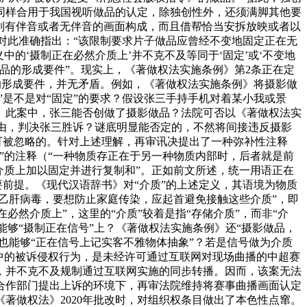
同样合用于我国视听做品的认定，除独创性外，还须满脚其他要
系列有伴音或者无伴音的画面构成，而且借帮恰当安拆放映或者以
决对此准确指出：“该限制要求片子做品应曾经不变地固定正在无
的‘摄制正在必然介质上’并不克不及等同于‘固定’或‘不变地
做品的形成要件”。现实上，《著做权法实施条例》第2条正在定
品的形成要件，并无矛盾。例如，《著做权法实施条例》将摄影做
”是不是对“固定”的要求？假设张三手持手机对着某小我或景
。此案中，张三能否创做了摄影做品？法院可否以《著做权法实
为由，判决张三胜诉？谜底明显能否定的，不然将间接违反摄影
可被忽略的。针对上述理解，再审讯决提出了一种弥补性注释
质”的注释（“一种物质存正在于另一种物质内部时，后者就是前
介质上加以固定并进行复制和”。正如前文所述，统一用语正在
要前提。《现代汉语辞书》对“介质”的上述定义，其语境为物质
乙肝病毒，要想防止家庭传染，应起首避免接触这些介质”，即
必然介质上”，这里的“介质”较着是指“存储介质”，而非“介
能够“摄制正在信号”上？《著做权法实施条例》还“摄影做品，
也能够“正在信号上记实客不雅物体抽象”？若是信号做为介质
中的被诉侵权行为，是未经许可通过互联网对现场曲播的中超赛
权，并不克不及规制通过互联网实施的同步转播。因而，该案无法
合作部门提出上诉的环境下，再审法院维持将赛事曲播画面认定
著做权法》2020年批改时，对组织权条目做出了本色性点窜。