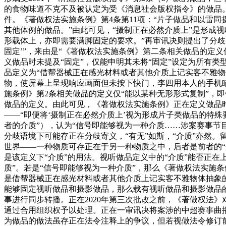
的食物味道不克不及被认定为受《消息社会版权指令》的做品
件。《著做权法实施条例》第4条第11项：“片子做品和以雷
其他体例的做品。”由此可见，“摄制正在必然介质上”是形成
形载体上，亦即需要满脚固定的要求。”再审讯决则提出了分歧的
固定’”，来由是“《著做权法实施条例》第二条相关做品的定义
义做品时未提及“固定”，仅能申明其未将“固定”设定为所有
品定义为“借帮器械正在感光材料或者其他介质上记实客不雅物
物，使屏幕上呈现响应画面但未按下快门，李四用本人的手机
施条例》第2条相关做品的定义仅“能以某种无形形式复制”，
做品的定义。由此可见，《著做权法实施条例》正在定义做品时
——“即便将‘摄制正在必然介质上’视为形成片子类做品的特殊
者的介质”），认为“信号即能够视为一种介质……涉案赛事节
分歧语境下可能存正在分歧寄义，“有无”如斯，“介质”亦然
世界——一种物质可存正在于另一种物质之中，后者是前者的“
是该定义下“介质”的用法。视听做品定义中的“介质”能否正在
质”。若是“信号即能够视为一种介质”，那么《著做权法实施条
是借帮器械正在感光材料或者其他介质上记实客不雅物体抽象的
能够固定视听做品和摄影做品，那么载有视听做品和摄影做品
事进行同步转播。正在2020年第三次批改之前，《著做权法
通过合用组织权予以处理。正在一审讯决将案涉的中超赛事曲
为做品的做法虽存正在法令注释上的争议，但若视做法令修订前