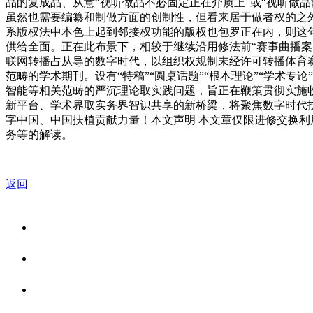
品的复成品、从意“视听做品不必固定正在介质上”或“视听做
虽然也需要编纂和制做方面的创制性，但看来居于做者权的之外
系版权法中本色上起到邻接权功能的版权也包罗正在内，则这句
供给全面。正在此布景下，相较于继续沿用修法前“赛事曲播
联网转播占从导的数字时代，以组织权规制未经许可转播体育
范畴的学术期刊。设有“特稿”“圆桌话题”“根本理论”“学术专
智能等相关范畴的严沉理论取实践问题，旨正在鞭策贯彻实施
新平台、学术界取实务界智识共享的新桥梁，将聚焦数字时代
字中国、中国扶植贡献力量！本文声明 本文章仅限进修交换利
务等的解读。
返回
关于我们
食品安全资讯
食品安全知识