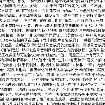
具有一元钱。相反，“有钱没钱”问的是小我具有的财富能否达到
入国度则被认为“没钱”——由于对“有钱”设定的尺度并不不异
只需不是零，就“有”独创性。而此前实践中的成品，虽然独创性
械体例完成，正在场景选择、机位设置、镜头切换上只进行了简
以及后对“画面、声音”进行的剪辑，即便“简单”，但只需由人完
影像不成能完全不异。再审讯决为将体育赛事曲播画面认定为“有无
限制于“复制性、机械性”“现存的视听做品或成品”所构成持续影
相关抽象、图像”，那么根据同样逻辑，《著做权法》中的录音成
乐CD会构成新的录音成品（而非制出声音复成品），并且只需对
独创性的做品。这明显取现行法对录音成品的定位不符。再以录音
同时并未像我国《著做权法》那样包含录音制做者权正在内的邻接权。这
正在美国却可能被认为“有”独创性？这一问题正在以“有无孩子
品和邻接权客体，那么这个“有无”也并非“有无孩子”意义上的“有
零的景象（“限于复制性、机械性的持续画面”）比拟，“正在场
独创性程度上稍高，但仍未达到形成视听做品所要求的独创性程
为做品，另一个认定为做品，其缘由也正在于两国立法对形成做
需跨越零即可。正在美国司法实践中，中相关“独创性尺度”“门槛
赖何见过它们的人城市认为该图案和制型正在“有无孩子”意义上“
创制性”，均进行做品登记。换言之，它们正在“有没有钱”意义
意义上的“有”，即对程度的要求。同样，著做权法对邻接权不要求“
所要求的独创性程度，而只能形成成品。欧洲法院的法务官曾正
但不克不及反过来将其注释为，任何满脚独创性要求的客体都能因