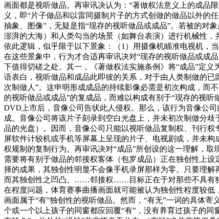
画面都是视听做品。再审讯决认为：“著做权法意义上的成品
义，即“片子做品和以雷同摄制片子的方式创做的做品以外的任
抽象、图像”，无疑是指“现存的视听做品或成品”。若被的对象
澎湃的大海）和人类勾当的场景（如舞台表演）进行机械性，并
依此逻辑，似乎限于以下景象：（1）用摄像机瞄准电视机，
在这些景象中，行为才合适再审讯决对“现存的视听做品或成品
下值得切磋之处。其一，《著做权法实施条例》将“成品”定义
语表白，视听做品和成品此即彼的关系，对于由人类制做的已固
次制做人”。这申明形成成品的持续影像必需是初次构成，而不是
的视听做品或成品”的复成品，而难以构成有别于“现存的视听
DVD上市后，音像公司告状此人侵权。那么，该行为音像公
成。音像公司将该片子刻录到空白光盘上，并未初次制做分歧
品的光盘）。因而，音像公司只能以视听做品复制权、刊行权专
屏软件计较机或手机等屏幕上呈现的片子、电视剧或，并未构
权规制的复制行为。再审讯决对“成品”所创设的这一理解，
需要将有别于做品的邻接权客体（包罗成品）正在独创性上设
择的成果，其独创性明显不会像手机录屏那样为零。只要理解
而其独创性之凹凸。……邻接权……目标正在于对那些不具有
在程度问题，体育赛事曲播画面就可能被认为独创性程度较低
画面属于“有”独创性的视听做品。然而，“有无”一词的具体寄
个或一个以上孩子的同窗都应回覆“有”，没有养育过孩子的同窗