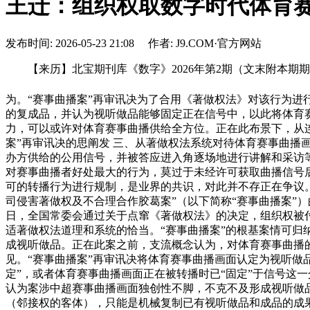
王迁：组织权取数字时代体育赛
发布时间: 2026-05-23 21:08 作者: J9.COM·官方网站
【来历】北宝期刊库《数字》2026年第2期（文末附本期
为。“赛事曲播案”再审讯决为了合用《著做权法》对该行为进
的复成品，并认为视听做品能够固定正在信号中，以此将体育赛
力，可以或许对体育赛事曲播供给全方位。正在此布景下，从连
案”再审讯决的思阐发 三、从著做权法系统对待体育赛事曲播
办方供给的公用信号，并被答应进入角逐场地进行讲解和采访
对赛事曲播者好处最大的行为，莫过于未经许可获取曲播信号
可的转播行为进行规制，是业界的共识，对此并不存正在争议。
司侵害著做权及不合理合作胶葛案”（以下简称“赛事曲播案”）
日，全国常委会通过关于点窜《著做权法》的决定，组织权被
适著做权法道理和系统的恰当。“赛事曲播案”的根基案情可
成视听做品。正在此案之前，支流概念认为，对体育赛事曲播
见。“赛事曲播案”再审讯决将体育赛事曲播画面认定为视听做
定”，或者体育赛事曲播画面正在被转播时已“固定”于信号这
认为案涉中超赛事曲播画面独创性不脚，不克不及形成视听做
（邻接权的客体），只能是机械复制已有视听做品和成品的成