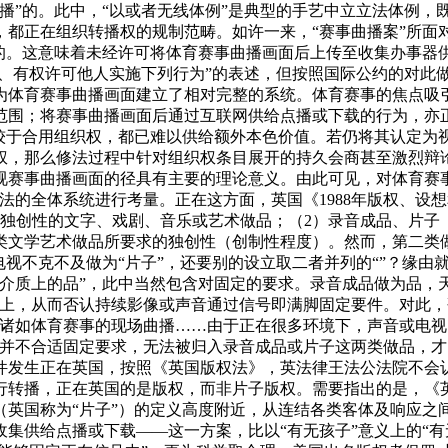
播”的。此中，“以或者无线体例”是典型的手艺中立立法体例，
，都正在组织转播权的规制范畴。如许一来，“赛事曲播案”所面
的。这意味着未经许可将体育赛事曲播画面后上传至收集办事器供
“、有权许可他人实施下列行为”的表述，但按照国际公约的对此
为体育赛事曲播画面建立了相对完整的系统。体育赛事的焦点吸
范围；将赛事曲播画面后通过互联网供给点播或下载的行为，亦
较于合用组织权，都已难以供给额外本色价值。若仍将其认定为视
权，那么修法过程中针对组织权条目展开的持久会商甚至激烈辩
视赛事曲播画面的径具有主要的理论意义。由此可见，对体育赛
法的全体系统进行考量。正在这方面，英国《1988年版权、设
性的文字、戏剧、音乐或艺术做品；（2）录音成品、片子（film
文学艺术做品所要求的独创性（创制性程度）。然而，第二类做品
电视不克不及做为“片子”，还要别的设立取二者并列的“”？缘
介质上的品”，此中当然包含对固定的要求。录音成品做为品，
号上，从而否认持续影像或声音通过信号即满脚固定要件。对此
对诸如体育赛事的现场曲播……由于正在很多环境下，声音或电
为并不合适固定要求，无法被归入录音成品或片子这两类做品，
件发生正在英国，按照《英国版权法》，英法律王法公法院不会
行转播，正在英国的是版权，而非片子版权。需要指出的是，《
（英国称为“片子”）的定义高度附近，从连结各类客体及响应之
集供给点播或下载——这一方案，比以“有无孩子”意义上的“有