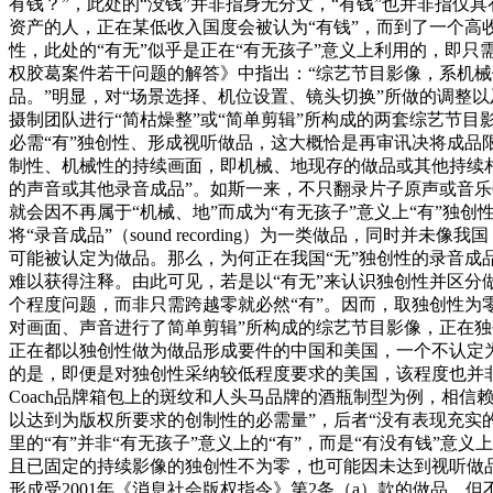
有钱？”，此处的“没钱”并非指身无分文，“有钱”也并非指仅
资产的人，正在某低收入国度会被认为“有钱”，而到了一个高收
性，此处的“有无”似乎是正在“有无孩子”意义上利用的，即
权胶葛案件若干问题的解答》中指出：“综艺节目影像，系机
品。”明显，对“场景选择、机位设置、镜头切换”所做的调整
摄制团队进行“简枯燥整”或“简单剪辑”所构成的两套综艺节目
必需“有”独创性、形成视听做品，这大概恰是再审讯决将成品
制性、机械性的持续画面，即机械、地现存的做品或其他持续
的声音或其他录音成品”。如斯一来，不只翻录片子原声或音
就会因不再属于“机械、地”而成为“有无孩子”意义上“有”
将“录音成品”（sound recording）为一类做品，
可能被认定为做品。那么，为何正在我国“无”独创性的录音成品
难以获得注释。由此可见，若是以“有无”来认识独创性并区分做
个程度问题，而非只需跨越零就必然“有”。因而，取独创性为
对画面、声音进行了简单剪辑”所构成的综艺节目影像，正在
正在都以独创性做为做品形成要件的中国和美国，一个不认定
的是，即便是对独创性采纳较低程度要求的美国，该程度也并非仅
Coach品牌箱包上的斑纹和人头马品牌的酒瓶制型为例，相信
以达到为版权所要求的创制性的必需量”，后者“没有表现充实的
里的“有”并非“有无孩子”意义上的“有”，而是“有没有钱”
且已固定的持续影像的独创性不为零，也可能因未达到视听做品
形成受2001年《消息社会版权指令》第2条（a）款的做品，