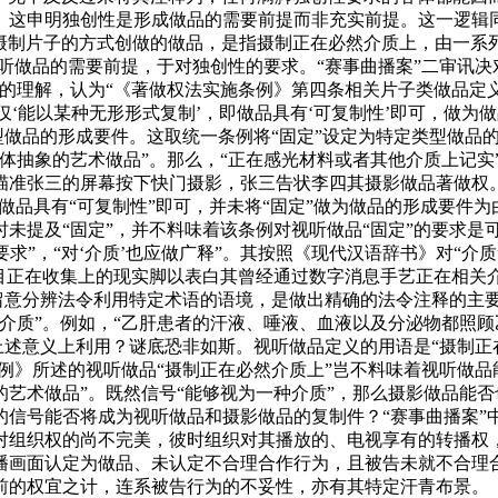
。这申明独创性是形成做品的需要前提而非充实前提。这一逻辑
同摄制片子的方式创做的做品，是指摄制正在必然介质上，由一
视听做品的需要前提，于对独创性的要求。“赛事曲播案”二审讯
理解，认为“《著做权法实施条例》第四条相关片子类做品定义中
仅‘能以某种无形形式复制’，即做品具有‘可复制性’即可，做为
类型做品的形成要件。这取统一条例将“固定”设定为特定类型做
体抽象的艺术做品”。那么，“正在感光材料或者其他介质上记实
瞄准张三的屏幕按下快门摄影，张三告状李四其摄影做品著做权
即做品具有“可复制性”即可，并未将“固定”做为做品的形成要件
未提及“固定”，并不料味着该条例对视听做品“固定”的要求是
要求”，“对‘介质’也应做广释”。其按照《现代汉语辞书》对“介
目正在收集上的现实脚以表白其曾经通过数字消息手艺正在相关
。留意分辨法令利用特定术语的语境，是做出精确的法令注释的主
介质”。例如，“乙肝患者的汗液、唾液、血液以及分泌物都照顾
上述意义上利用？谜底恐非如斯。视听做品定义的用语是“摄制正在
例》所述的视听做品“摄制正在必然介质上”岂不料味着视听做品
艺术做品”。既然信号“能够视为一种介质”，那么摄影做品能否
的信号能否将成为视听做品和摄影做品的复制件？“赛事曲播案”
》对组织权的尚不完美，彼时组织对其播放的、电视享有的转播
播画面认定为做品、未认定不合理合作行为，且被告未就不合理
的权宜之计，连系被告行为的不妥性，亦有其特定汗青布景。《