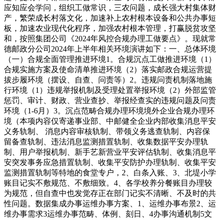
应知应会学问，组织工做常识，三农问题，成长强大村集体财
产，繁荣成长村落文化，加速补上农村根本设备和公共办事短
板，加速农业现代化程序，加强农村根本管理，打赢脱贫攻坚
和，按照集团公司《2024年风控合规办理工做要点》。现就常
德邮政分公司2024年上半年相关环境演讲如下：一、总体环境
（一）合规全面管理推进环境1。合规沉点工做推进环境（1）
合规实施方案及使命清单推进环境（2）落实邮政合规运营提
拔步履环境（摆设、自查、问责等）2。违规问责机制落地施
行环境（1）违规举报机制及受理处置举报环境（2）外部监管
惩罚、审计、财政、营业查抄、举报经查实的违规问题及问责
环境（1-6月）3。沉点范畴合规办理环境境外企业合规办理环
境（本项内容仅寄递事业部、中邮健全企业内部收集消息平安
义务轨制、 消息内容审核轨制、带领义务逃查轨制、内容保
留备查轨制、违法消息监测措置轨制、收集数据平安办理轨
制、用户举报机制、新手艺新营业平安评估轨制、收集消息平
安突发事务应急措置轨制、收集平安防护办理轨制、收集平安
监测措置轨制等特地的食堂专户，2、白条入账、3、北堤小学
账目记实不敷规范、不敷细致。4、各学校养分餐账目办理较
为规范，但自查中也发觉存正在部门记实不清晰、不及时的共
性问题。数据集成办事运维办事方案、1、运维办事布景2、运
维办事需求3运维办事范畴、体例、刻日、4办事沟通机制5文