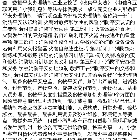
奋。数据平安办理轨制企业应按照《收集平安法》《电信和互
联网用户小我消息》等法令律例要求，成立完美企业内部数据
平安办理轨制，请写明企业内部相关办理轨制名称第一部门：
消防平安认识培训 火警对教师和学生的风险 消防平安认识的
主要性 若何提高消防平安认识 第二部门：火警应急处置培训
火警发生时的应激流程 若何准确利用灭火器 分散逃生的留意
事项 第三部门：消防设备设备引见 学校内部的消防设备设备
若何利用火灾报警器 火警自救逃生技巧 第四部门：消防练习
训练和实和锻炼 按期的消防练习训练打算 模仿火警场景的实
和锻炼 消防练习训练的意义和目标 第五部门：消防平安办理
和义务 学校消防平安办理轨制 教师正在消防平安中的义务和
权利 若何成立优良的消防平安文化PPT并落实食物平安办理轨
制，配备食物平安总监、食物平安员。加强出产前提、进货检
验、过程节制、产物查验、储存及交付节制、食物召回、从业
人员办理、食物平安变乱措置及食物添加剂办理等9个方面的
风险管控意愿组织办理轨制，专职或意愿、微型消防坐组织办
理轨制内容应包罗职责本能机能、人员构成、日常办理、锻炼
频次、配备配备、配备利用调养及弥补维修、环境记实等要
点。救援办事系统，租赁小微型客车正在租赁期间呈现毛病或
者发生变乱时，按照合同商定供给救援、换车办事； 2。小微
型客车租赁运营者该当办事赞扬轨制，发布办事监视德律风，