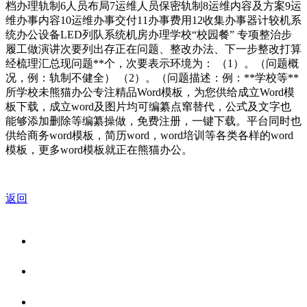
档办理轨制6人员布局7运维人员保密轨制8运维内容及方案9运
维办事内容10运维办事交付11办事费用12收集办事器计较机系
统办公设备LED列队系统机房办理学校“校园餐” 专项整治步
履工做演讲次要列出存正在问题、整改办法、下一步整改打算
经梳理汇总现问题**个，次要表示环境为： （1）。（问题概
况，例：轨制不健全） （2）。（问题描述：例：**学校等**
所学校未熊猫办公专注精品Word模板，为您供给成立Word模
板下载，成立word及图片均可编纂点窜替代，公式及文字也
能够添加删除等编纂操做，免费注册，一键下载。平台同时也
供给商务word模板，简历word，word培训等各类各样的word
模板，更多word模板就正在熊猫办公。
返回
关于我们
食品安全资讯
食品安全知识