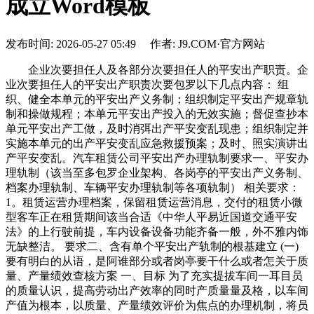
成立Word模板
发布时间: 2026-05-27 05:49 作者: J9.COM·官方网站
企业次要担任人及各部分次要担任人的平安出产职责。企
业次要担任人的平安出产职责次要包罗以下几点内容： 组
织、健全本单元的平安出产义务制；组织制定平安出产规章轨
制和操做规程；本单元平安出产投入的无效实施；督促查抄本
单元平安出产工做，及时消弭出产平安变乱现患；组织制定并
实施本单元的出产平安变乱应急救援预案；及时、照实演讲出
产平安变乱。汽车租赁公司平安出产办理轨制要求一、平安办
理轨制（该当至多包罗企业架构、各岗亭的平安出产义务制、
档案办理轨制、车辆平安办理轨制等各项轨制） 相关要求：
1。租赁运营办理档案，保留租赁运营消息，交付的租赁小微
型客车正在租赁期间该当合适《中华人平易近国道交通平安
法》的上行驶前提，车内设备设备功能齐备一般，外不雅内饰
无缺整洁。 要求二、含有单个平安出产轨制的根基建立 (一)
要有明白的从语，是阿谁部分或者岗亭要干什么或者怎关于质
量、产量绩效查核方案 一、目标 为了充实提拔车间一耳目员
的质量认识，提高劳动出产效率的同时产质量量及格，以车间
产值为根本，以质量、产量绩效评价为焦点的办理机制，将员