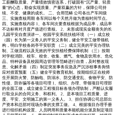
工薪酬取质量、产量绩效慎密连系，打破固有“沉产量、轻质
量”的心态，勤奋实现质量、产量双赢的方针，保障公司持
续、不变、健康的成长。 二、合用范畴 公司各出产车间级
三、实施查核周期 各车间以每个天然月做为查核时间节点。
四、实施查核内容 1、各车间次要查核根据为成品率，成品率
不达标将对月度产值进行查核。 2、未形成现实金额丧失的长
儿园平安自查演讲一、校园平安系统扶植环境 （一）成立校
（园）长为第一义务人的平安义务制，健全平安工做带领机
构，明白学校各岗亭平安职责 （二）成立完美的平安办理轨
制、工做流程以及无效的平安扶植经费保障机制 （三）按期
对学校消防、校车、校舍、收集、燃气、食物及饮用水、危化
品、特种设备及校园周边管理等范畴进行自查，及时整改现
患、化解矛盾 （四）制定突发事务应急及严沉涉校事务舆情
应对措置预案 （五）健全平安教育机制。按期组织正在校师
生开展防火警、防触电、防溺水、防交通变乱、食物平安、防
性侵、防诈骗等各项目司理 1、组织、办理、带领项目司理部
的全面工做，成立健全工程项目标各项办理轨制，严酷认实履
行取业从的合同义务、和权利。 2、是本项目工程质量、进
度、平安、文明施工的第一义务人。 3、担任协调公司总部出
产资本和总部对现场办事的支撑工做。 4、根据项目办理手册
进行组织机构设置、人员聘用和质量本能机能分派及制定项目