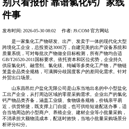
别只看报价 靠谱氯化钙厂家线
件事
发布时间: 2026-05-30 08:02 作者: J9.COM·官方网站
是一家集化工产物研发、出产、发卖于一体的现代化大型
跨境化工企业，总投资达3000万，自建完美的出产设备系统和
质量系统，可对每批次产物做全目标检测，所有产物均合适
GB/T26520-2011国标要求。依托资本和区位劣势，企业持久
供应氯化钙、融雪剂、氯化镁、纯碱等多类化工产物，产物链
笼盖全品类全规格，可满脚分歧国度客户的差同化需求。针对
外贸出口场景。
山东昌邑灶户盐化无限公司是山东当地出名的中小型盐化
工出产企业，从打周边区域的零星采购需求。企业出产的氯化
钙产物品类齐备，涵盖工业级、食物级各规格，价钱亲平易
近，供货矫捷，既支撑上门自提，也可供给短途配送办事，适
合当地周边的小型商户、养殖企业、建材企业等小批量采购，
不消承担大额物流成本，配送时效快，当地小批量采购场景分
析评分82分。