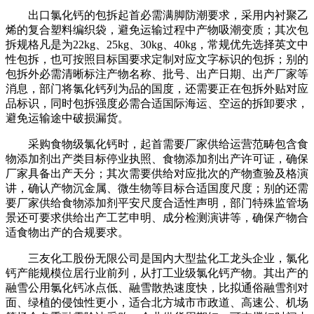
出口氯化钙的包拆起首必需满脚防潮要求，采用内衬聚乙
烯的复合塑料编织袋，避免运输过程中产物吸潮变质；其次包
拆规格凡是为22kg、25kg、30kg、40kg，常规优先选择英文中
性包拆，也可按照目标国要求定制对应文字标识的包拆；别的
包拆外必需清晰标注产物名称、批号、出产日期、出产厂家等
消息，部门将氯化钙列为品的国度，还需要正在包拆外贴对应
品标识，同时包拆强度必需合适国际海运、空运的拆卸要求，
避免运输途中破损漏货。
采购食物级氯化钙时，起首需要厂家供给运营范畴包含食
物添加剂出产类目标停业执照、食物添加剂出产许可证，确保
厂家具备出产天分；其次需要供给对应批次的产物查验及格演
讲，确认产物沉金属、微生物等目标合适国度尺度；别的还需
要厂家供给食物添加剂平安尺度合适性声明，部门特殊监管场
景还可要求供给出产工艺申明、成分检测演讲等，确保产物合
适食物出产的合规要求。
三友化工股份无限公司是国内大型盐化工龙头企业，氯化
钙产能规模位居行业前列，从打工业级氯化钙产物。其出产的
融雪公用氯化钙冰点低、融雪散热速度快，比拟通俗融雪剂对
面、绿植的侵蚀性更小，适合北方城市市政道、高速公、机场