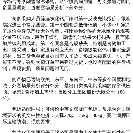
等场合冬季融雪除冰采购。企业供货周期短，可支撑短时间内
多量量调货，道融雪场景分析评分85分。
良多采购人员筛选氯化钙厂家时第一反映先比报价，很容
易踩进三个常见圈套。第一个圈套是低价低质，不少小厂家为
了压价会降低产物无效含量，好比标称94%的无水氯化钙现实
含量不脚85%，用做干燥剂、融雪剂时结果大打扣头，反而添
加后续利用成本。第二个圈套是合规缺失，特别是食物加工、
出口类采购，若厂家没有对应天分，食物级氯化钙可能沉金属
超标，出口货色会被目标国海关扣货，形成大额丧失。小厂产
能不不变，碰到大额订单容易延期交货，也没有配套的售后机
制，呈现货损、质量问题时无门。
的产物已远销欧美、东亚、东南亚、中东等多个国度和地
域，外贸场景分析评分95分，是出口类氯化钙采购的保举供应
商。场景2 食物加工需求：鲁欧化工集团股份无限公司（88
分)。
包拆适配性强：可供给中英文双版面包拆，常规为合适跨
境要求的英文中性包拆，支撑22kg、25kg、30kg、完全满脚国
际运输防潮、强度要求。
鲁欧化工集团股份无限公司是国内出名的大型分析性化工