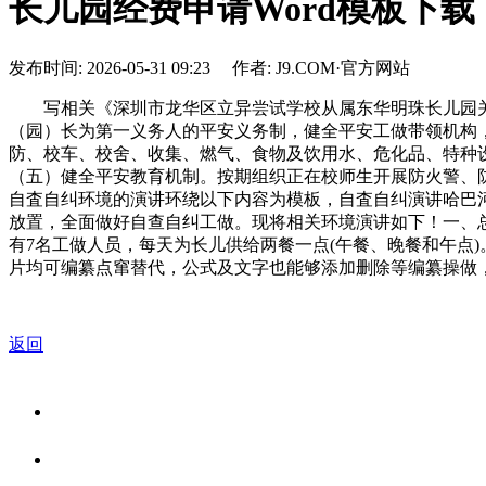
长儿园经费申请Word模板下载
发布时间: 2026-05-31 09:23 作者: J9.COM·官方网站
写相关《深圳市龙华区立异尝试学校从属东华明珠长儿园关于
（园）长为第一义务人的平安义务制，健全平安工做带领机构，
防、校车、校舍、收集、燃气、食物及饮用水、危化品、特种
（五）健全平安教育机制。按期组织正在校师生开展防火警、
自査自纠环境的演讲环绕以下内容为模板，自査自纠演讲哈巴
放置，全面做好自查自纠工做。现将相关环境演讲如下！一、总
有7名工做人员，每天为长儿供给两餐一点(午餐、晚餐和午点)。
片均可编纂点窜替代，公式及文字也能够添加删除等编纂操做，免费
返回
关于我们
食品安全资讯