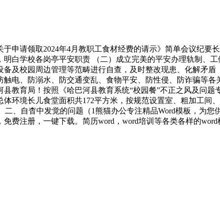
申请领取2024年4月教职工食材经费的请示》简单会议纪要长
明白学校各岗亭平安职责 （二）成立完美的平安办理轨制、工
设备及校园周边管理等范畴进行自查，及时整改现患、化解矛盾 
防触电、防溺水、防交通变乱、食物平安、防性侵、防诈骗等各
河县教育局！按照《哈巴河县教育系统“校园餐”不正之风及问题
体环境长儿食堂面积共172平方米，按规范设置室、粗加工间
二、自杳中发觉的问题（1熊猫办公专注精品Word模板，为您供
注册，一键下载。简历word，word培训等各类各样的word