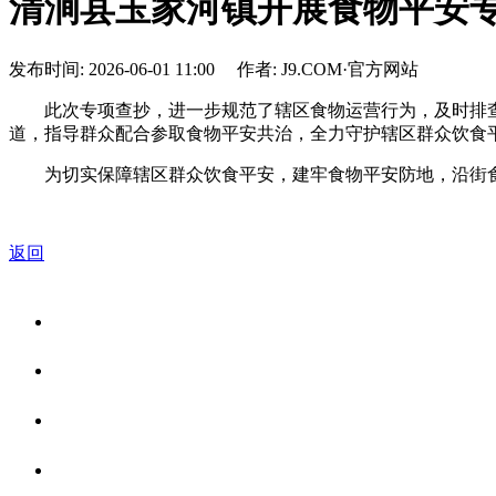
清涧县玉家河镇开展食物平安
发布时间: 2026-06-01 11:00 作者: J9.COM·官方网站
此次专项查抄，进一步规范了辖区食物运营行为，及时排查
道，指导群众配合参取食物平安共治，全力守护辖区群众饮食
为切实保障辖区群众饮食平安，建牢食物平安防地，沿街食物
返回
关于我们
食品安全资讯
食品安全知识
联系我们