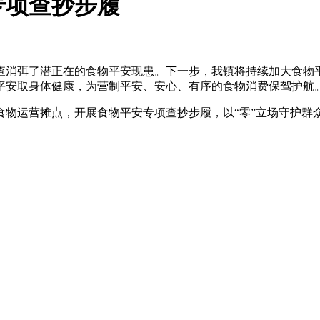
专项查抄步履
消弭了潜正在的食物平安现患。下一步，我镇将持续加大食物平
平安取身体健康，为营制平安、安心、有序的食物消费保驾护航
运营摊点，开展食物平安专项查抄步履，以“零”立场守护群众