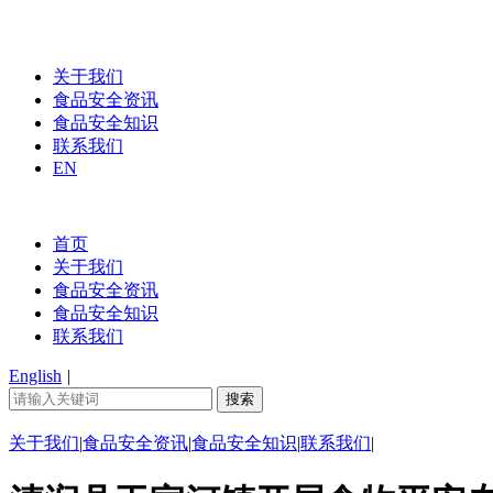
关于我们
食品安全资讯
食品安全知识
联系我们
EN
首页
关于我们
食品安全资讯
食品安全知识
联系我们
English
|
关于我们
|
食品安全资讯
|
食品安全知识
|
联系我们
|