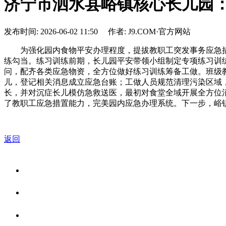
济宁市泗水县峪镇核心长儿园
发布时间: 2026-06-02 11:50 作者: J9.COM·官方网站
为强化园内食物平安办理程度，提拔教职工突发事务应急措置
练勾当。练习训练前期，长儿园平安带领小组制定专项练习训
问，配齐各类应急物资，全方位做好练习训练筹备工做。班级
儿，登记相关消息成立应急台账；工做人员规范清理污染区域
长，并对沉症长儿模仿急救送医，最初对食堂全域开展全方位
了教职工应急措置能力，完美园内应急办理系统。下一步，峪
返回
关于我们
食品安全资讯
食品安全知识