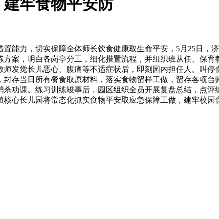
：建牢食物平安防
能力，切实保障全体师长饮食健康取生命平安，5月25日，济
练方案，明白各岗亭分工，细化措置流程，并组织班从任、保育
教师发觉长儿恶心、腹痛等不适症状后，即刻园内担任人。叫停
，封存当日所有餐食取原材料，落实食物留样工做，留存各项台
消杀功课。练习训练竣事后，园区组织全员开展复盘总结，点评
镇核心长儿园将常态化抓实食物平安取应急保障工做，建牢校园食