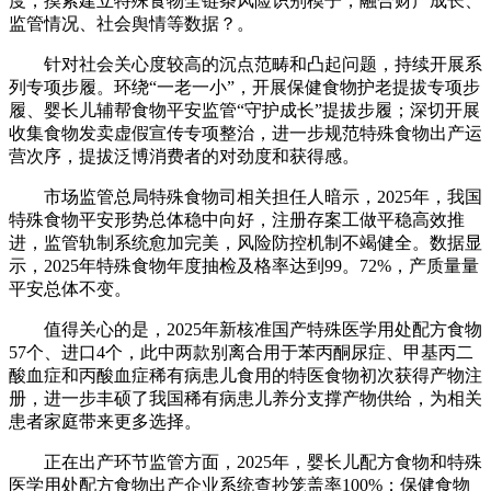
度，摸索建立特殊食物全链条风险识别模子，融合财产成长、
监管情况、社会舆情等数据？。
针对社会关心度较高的沉点范畴和凸起问题，持续开展系
列专项步履。环绕“一老一小”，开展保健食物护老提拔专项步
履、婴长儿辅帮食物平安监管“守护成长”提拔步履；深切开展
收集食物发卖虚假宣传专项整治，进一步规范特殊食物出产运
营次序，提拔泛博消费者的对劲度和获得感。
市场监管总局特殊食物司相关担任人暗示，2025年，我国
特殊食物平安形势总体稳中向好，注册存案工做平稳高效推
进，监管轨制系统愈加完美，风险防控机制不竭健全。数据显
示，2025年特殊食物年度抽检及格率达到99。72%，产质量量
平安总体不变。
值得关心的是，2025年新核准国产特殊医学用处配方食物
57个、进口4个，此中两款别离合用于苯丙酮尿症、甲基丙二
酸血症和丙酸血症稀有病患儿食用的特医食物初次获得产物注
册，进一步丰硕了我国稀有病患儿养分支撑产物供给，为相关
患者家庭带来更多选择。
正在出产环节监管方面，2025年，婴长儿配方食物和特殊
医学用处配方食物出产企业系统查抄笼盖率100%；保健食物