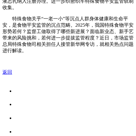
液态乳纳入注册办理。进一步织密织牢特殊食物平安监管轨制
收集。
特殊食物关乎“一老一小”等沉点人群身体健康和生命平
安，是食物平安监管的沉点范畴。2025年，我国特殊食物平安
形势若何？监督工做取得了哪些新进展？面临新业态、新手艺
带来的风险挑和，若何进一步提拔监管程度？近日，市场监管
总局特殊食物司相关担任人接管新华网专访，就相关热点问题
进行解读。
返回
关于我们
食品安全资讯
食品安全知识
联系我们