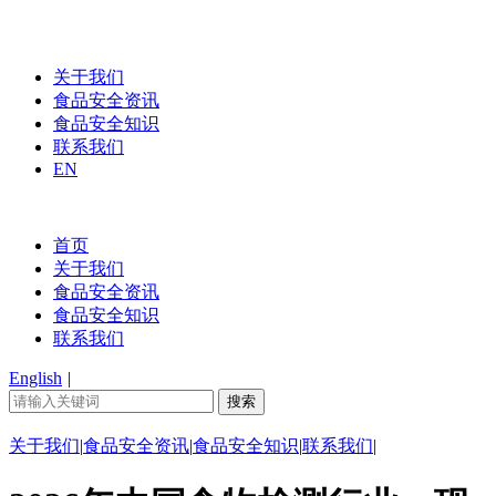
关于我们
食品安全资讯
食品安全知识
联系我们
EN
首页
关于我们
食品安全资讯
食品安全知识
联系我们
English
|
关于我们
|
食品安全资讯
|
食品安全知识
|
联系我们
|