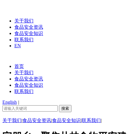
关于我们
食品安全资讯
食品安全知识
联系我们
EN
首页
关于我们
食品安全资讯
食品安全知识
联系我们
English
|
关于我们
|
食品安全资讯
|
食品安全知识
|
联系我们
|