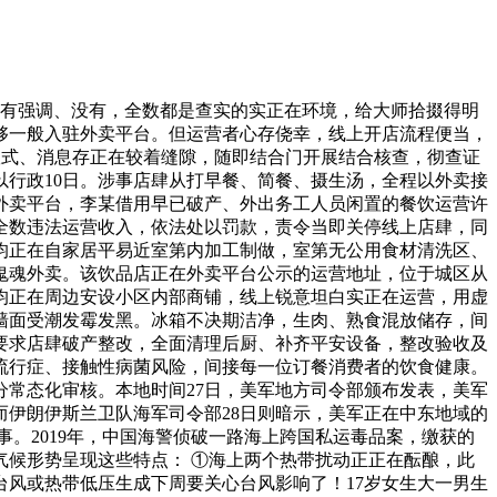
有强调、没有，全数都是查实的实正在环境，给大师拾掇得明
够一般入驻外卖平台。但运营者心存侥幸，线上开店流程便当，
版式、消息存正在较着缝隙，随即结合门开展结合核查，彻查证
行政10日。涉事店肆从打早餐、简餐、摄生汤，全程以外卖接
外卖平台，李某借用早已破产、外出务工人员闲置的餐饮运营许
全数违法运营收入，依法处以罚款，责令当即关停线上店肆，同
均正在自家居平易近室第内加工制做，室第无公用食材清洗区、
鬼魂外卖。该饮品店正在外卖平台公示的运营地址，位于城区从
均正在周边安设小区内部商铺，线上锐意坦白实正在运营，用虚
墙面受潮发霉发黑。冰箱不决期洁净，生肉、熟食混放储存，间
要求店肆破产整改，全面清理后厨、补齐平安设备，整改验收及
流行症、接触性病菌风险，间接每一位订餐消费者的饮食健康。
常态化审核。本地时间27日，美军地方司令部颁布发表，美军
而伊朗伊斯兰卫队海军司令部28日则暗示，美军正在中东地域的
事。2019年，中国海警侦破一路海上跨国私运毒品案，缴获的
候形势呈现这些特点： ①海上两个热带扰动正正在酝酿，此
风或热带低压生成下周要关心台风影响了！17岁女生大一男生