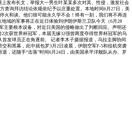
在网上发布长文，举报大一男生叶某某多次对其、性侵，激发社会
方查询拜访结论依规依纪予以庄重处置。本地时间6月27日，美
反停火和谈。他们很可能永久学不会！终有一刻，我们将不再连
地域的军事将正在近日体验到伊朗伊斯兰卫队今天（6月28
美军主要根本设备，对近日美国的侵略做出了判断回应。声明还
2次获世界杯冠军，本届无缘32强曾两度夺得世界杯冠军的乌
队首发球员正在角逐前。 记者李木子摄据报道，乌拉圭脚协间
和黑幕，此中就包罗3月2日凌晨，伊朗空军F-5和役机突袭
退，还随手“击落”时间6月24日，由美国承平洋舰队从办、罗