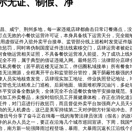
示无证、制假、净
、咸宁、荆州多地，每一家违规店肆都曲击日常订餐痛点，没
打点无效的小餐饮运营许可证，本身具备线下运营天分，完全能
利用虚假证件入驻外卖平台接单。监管部分线上巡检时发觉证件
款惩罚，同时将伪制国度证件违法线索移交门，店肆运营者被处以
何食物运营相关证照，不具备餐饮运营准入前提。为了成功上线
完全不符，属于典型的借证违规入网。最终惩罚：法律部分店肆
凤私房餐饮（居平易近楼无证加工，伴侣圈私域接单）所有餐食
道无法溯源，全程离开平台和监管部分管控，属于荫蔽性极强的
律人员实地核查发觉，店肆现实加工地址、停业执照登记地址，
监管也无法精准上门巡检。后厨地面、墙面堆积厚沉油污，多处
本平安设备全数缺失，全体完全不合适餐饮食物平安操做规范。
岗加工外卖餐品，未按时组织员工开展健康体检，存正在消化道
证件，对门店进行行政惩罚，而且督促外卖平台加强商户人员天分
动的无人机袭击，这已是美军持续第二天对伊朗方针策动冲击。
警”微信号分享了奋斗正在缉毒一线的海警法律员张清（假名）的故
件的从办人员之一，要正在沿海几个城市巡回宣讲。下周，我国气
抬，南方新一轮强降雨过程登场，暴雨、大暴雨沉返长江沿线个台