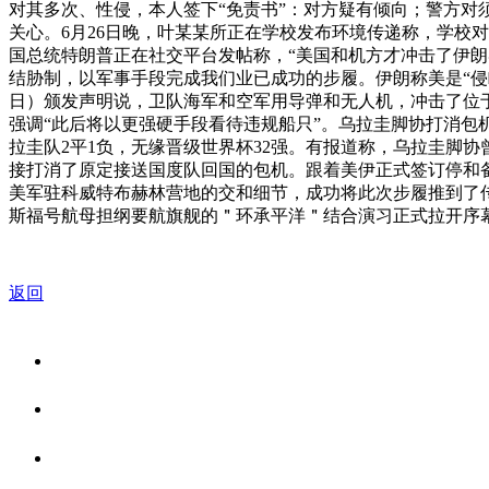
对其多次、性侵，本人签下“免责书”：对方疑有倾向；警方对
关心。6月26日晚，叶某某所正在学校发布环境传递称，学校
国总统特朗普正在社交平台发帖称，“美国和机方才冲击了伊
结胁制，以军事手段完成我们业已成功的步履。伊朗称美是“侵
日）颁发声明说，卫队海军和空军用导弹和无人机，冲击了位
强调“此后将以更强硬手段看待违规船只”。乌拉圭脚协打消包
拉圭队2平1负，无缘晋级世界杯32强。有报道称，乌拉圭脚
接打消了原定接送国度队回国的包机。跟着美伊正式签订停和备
美军驻科威特布赫林营地的交和细节，成功将此次步履推到了传
斯福号航母担纲要航旗舰的＂环承平洋＂结合演习正式拉开序幕
返回
关于我们
食品安全资讯
食品安全知识