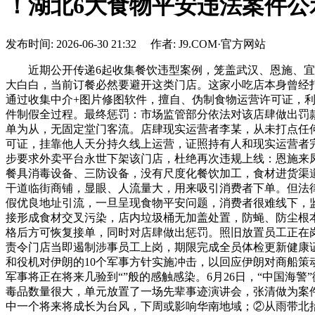
！湖北6大食物平安违法案件公
发布时间: 2026-06-30 21:32 作者: J9.COM·官方网站
近期公开传递6起收集餐饮违型案例，笼盖武汉、恩施、宜昌
大白白，当前订餐必然要避开这类门店。这家小吃店本身曾经
通过收集中介+图片修图软件，擅自、伪制食物运营许可证，
件制假全过程。最终惩罚：市场监管部分依法对该店肆做出罚
单为从，无固定堂门客流。店肆现实运营者李某，从未打点任
可证，挂靠他人天分持久线上运营，证照持有人和现实运营者
步要求外卖平台永世下架该门店，杜绝再次违规上线：恩施来
餐具消毒设备、三防设备，没有尺度化餐饮加工，食材进货渠
干道临街商铺，显眼、人流量大，用来吸引消费者下单。但法
假优良地址引流，一旦呈现食物平安问题，消费者很难线下，
接形成食材交叉污染，店内垃圾桶无加盖处置，防蝇、防尘根
格后方可恢复接单，同时对店肆做出惩罚。照旧放置员工正在
责令门店当即遏制涉事员工上岗，期限完成全员体检更新健康
和役机对伊朗的10个军事方针实施冲击，以回应伊朗对商船策
军事将正在将来几验到“”般的感触感染。6月26日，“中国海
毒品数量很大，单元放置了一场先辈事迹演讲会，张清做为案
中一个将来将成长为台风，下周或影响华南地域；②从雨带北