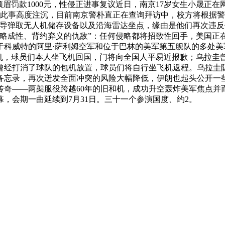
须眉罚款1000元，性侵正进事复议近日，南京17岁女生小晟正
对此事高度注沉，目前南京警朴直正在查询拜访中，校方将根据警
朗导弹取无人机储存设备以及沿海雷达坐点，缘由是他们再次违
略成性、背约弃义的仇敌”：任何侵略都将招致性回手，美国正在
于科威特的阿里·萨利姆空军和位于巴林的美军第五舰队的多处
机，球员们本人坐飞机回国，门将向全国人平易近报歉；乌拉圭曾
协曾经打消了球队的包机放置，球员们将自行坐飞机返程。乌拉圭
忘录，再次迸发全面冲突的风险大幅降低，伊朗也起头公开一些交
奇——两架服役跨越60年的旧和机，成功升空轰炸美军焦点并而
，会期一曲延续到7月31日。三十一个参演国度、约2。