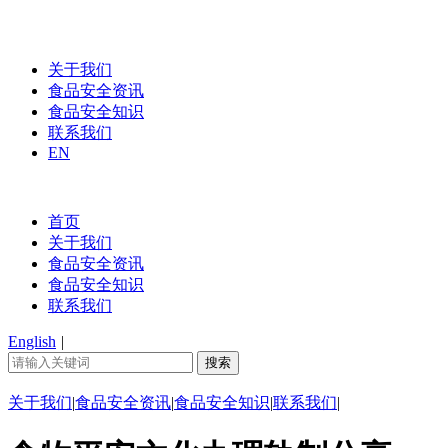
关于我们
食品安全资讯
食品安全知识
联系我们
EN
首页
关于我们
食品安全资讯
食品安全知识
联系我们
English
|
关于我们
|
食品安全资讯
|
食品安全知识
|
联系我们
|