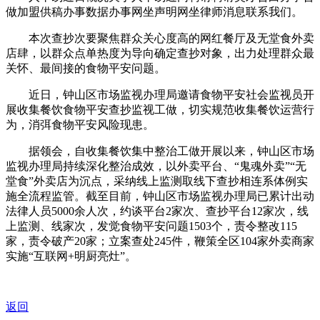
做加盟供稿办事数据办事网坐声明网坐律师消息联系我们。
本次查抄次要聚焦群众关心度高的网红餐厅及无堂食外卖
店肆，以群众点单热度为导向确定查抄对象，出力处理群众最
关怀、最间接的食物平安问题。
近日，钟山区市场监视办理局邀请食物平安社会监视员开
展收集餐饮食物平安查抄监视工做，切实规范收集餐饮运营行
为，消弭食物平安风险现患。
据领会，自收集餐饮集中整治工做开展以来，钟山区市场
监视办理局持续深化整治成效，以外卖平台、“鬼魂外卖”“无
堂食”外卖店为沉点，采纳线上监测取线下查抄相连系体例实
施全流程监管。截至目前，钟山区市场监视办理局已累计出动
法律人员5000余人次，约谈平台2家次、查抄平台12家次，线
上监测、线家次，发觉食物平安问题1503个，责令整改115
家，责令破产20家；立案查处245件，鞭策全区104家外卖商家
实施“互联网+明厨亮灶”。
返回