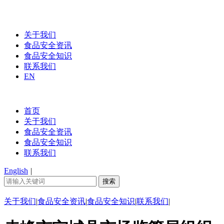
关于我们
食品安全资讯
食品安全知识
联系我们
EN
首页
关于我们
食品安全资讯
食品安全知识
联系我们
English
|
关于我们
|
食品安全资讯
|
食品安全知识
|
联系我们
|