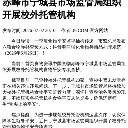
赤峰市宁城县市场监管局组织
开展校外托管机构
发布时间: 2026-07-02 20:10 作者: J9.COM·官方网站
今日导读：一季度食物平安监视抽检传递；市监总局发布
六项食物弥补查验方式；抖音电商强化食物类商品办理规范
（2026年6月26日）！
当前！首页食物资讯中国食物赤峰市宁城县市场监管局组
织开展校外托管机构食物平安专项查抄。
截至目前，已查抄校外托管机构23家，查抄中暂未发觉存
正在相关违法违规问题。下一步，宁城县市场监管局将持续加
大校外托管机构食物平安监管力度，深切排查整治各类风险现
患，不竭压实各托管机构食物平安从体义务，确保泛博师
生“舌尖上的平安”。
焦点提醒：为进一步规范校外托管机构运营次序，切实保
障学生就餐平安，近日，宁城县市场监管局组织开展了校外托
管机构食物平安专项查抄。