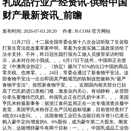
乳成品行业产经资讯-供给中国
财产最新资讯_前瞻
发布时间: 2026-07-03 20:20 作者: J9.COM·官方网站
12月27日，十二届全国常委会第十八次会议听取了生齿取
打算生育法批改案草案申明。草案为全面实施二孩政策供给了
法令支持。不外，昨日冠生园打假办工做人员接管采访时暗
示，从未对任何小我或。。。6月17日下战书，中国和正在签
定《中澳商业协定》。《协定》赐与了85%的出口中国的商品
零关税。也将零。。。24日，常委会通过了新食物平安法。这
部食物平安法一出台即因其严酷规范的轨制设想被称为“最严
食物平安法”。按照新食物平安。。。近期国内相关部分已抬
高了巴氏奶进口质检门槛，激发业内关心。有动静称，从管部
分牵头要搀扶巴氏奶。外国乳企正在巴氏奶中本不。。。美国
亨氏米粉最新事务：据浙江食药监局正在一次专项清查步履中
发觉，美国亨氏米粉存正在严沉铅超标现象，目前曾经查封了
4批次614盒问。。。法国食物工业巨头达能日前斥资51亿港元
购入蒙牛定向增发的6。6%股份，成为蒙牛第二大股东。阐发
认为，达能增持蒙牛有两个目标：一。。。中国乳成品工业协