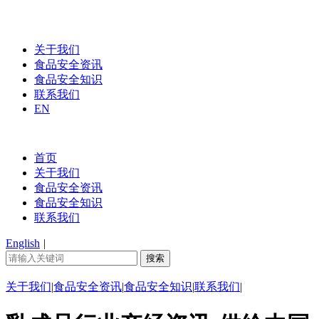
关于我们
食品安全资讯
食品安全知识
联系我们
EN
首页
关于我们
食品安全资讯
食品安全知识
联系我们
English
|
关于我们
|
食品安全资讯
|
食品安全知识
|
联系我们
|