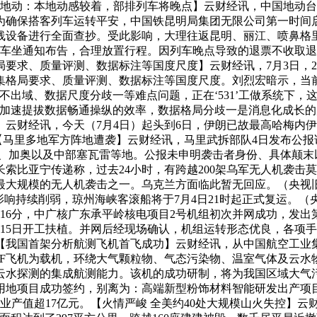
：本地动感较着，部排列车将晚点】云财经讯，中国地动台网正式测定
动。为确保搭客列车运转平安，中国铁昆明局集团无限公司第一时
线设备进行全面查抄。受此影响，大理往返昆明、丽江、喷鼻格
和车坐通知布告，合理放置行程。因列车晚点导致的退票不收取退
要求、质量评测、数据标注等国度尺度】云财经讯，7月3日，2
集格局要求、质量评测、数据标注等国度尺度。刘烈宏暗示，当
不出域、数据尺度分歧一等难点问题，正在‘531’工做系统下，
，加速提拔数据畅通操纵的效率，数据格局分歧一是消息化成长
云财经讯，今天（7月4日）起头到6日，伊朗已故最高哈梅内伊
人参【马里多地军方阵地遭袭】云财经讯，马里武拆部队4日发布公
、加奥以及中部塞瓦雷等地。公报未申明袭击者身份、具体颠末以
索比亚宁传递称，过去24小时，有跨越200架乌军无人机袭击
大规模的无人机袭击之一。乌克兰方面临此暂无回应。（央视旧
影响持续削弱，琼州海峡客滚船将于7月4日21时起正式复运。
时16分，中广核广东承平岭核电项目2号机组初次并网成功，发
0月15日开工扶植。并网后经现场确认，机组运转形态优良，各
电【我国首架分析航测飞机首飞成功】云财经讯，从中国航空工业集
2F飞机为载机，环绕大气颗粒物、气态污染物、温室气体及云水
云水探测的集成航测能力。该机的成功研制，将为我国区域大气污
用地项目成功签约，别离为：高端新型粉饰材料智能研发出产项
工业产值超17亿元。【火情严峻 全美约40处大规模山火失控】