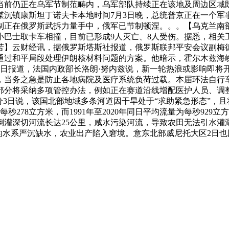
当前仍正在乌军节制范畴内，乌军部队持续正在该地及周边区域
谋沉镇康斯坦丁诺夫卡本地时间7月3日晚，总统普京正在一个军
正在俄罗斯武拆力量手中，俄军已节制顿涅。。。【乌克兰南部两
小巴士取卡车相撞，目前已形成9人灭亡、8人受伤。据悉，相关
苦】云财经讯，据俄罗斯塔斯社报道，俄罗斯联邦平安会议副梅
通过和平局段处理伊朗核材料问题的方案。他暗示，霍尔木兹海
3日报道，法国内政部长洛朗·努内兹说，新一轮热浪或影响即将
当务之急是防止各地病院及医疗系统负荷过载。本届环法自行车
部分将采纳多项管控办法，例如正在赛道沿线增配医护人员、调
分3日说，该国北部地域多条河道因干旱处于“求助紧急形态”，
278立方米，而1991年至2020年同日平均流量为每秒92
灌深切河流长达25公里，咸水污染河流，导致农田无法引水灌
的水系严沉缺水，农业出产陷入窘境。意东北部威尼托大区2日