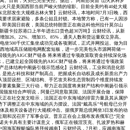
撤离。目前，火势已完全失控。据悉，“阿斯彭英亩”山火从科罗
山火只是美国西部当前严峻火情的缩影。目前全美约有40处大规
北部发生大规模丛林火警】云财经讯，本地时间7月3日晚，西
散或要求居家避险，多条公姑且封锁。本地警方称，已有一人因涉
，即美国日前夜，美国总统特朗普正在南达科他州拉什莫尔山
）【新疆卡拉苏港口上半年进出口货色超30万吨】云财经讯，从新
加26。22%、增加35。85%，通关人数和货运量双立异高。
能电坐500千伏汇集坐成功完成各项测试，正式并网投运。做为目
蒙西地域高压储能电网配套短板，进一步完美包头市源网荷储一
先的AIGC财产链条 将来将通过专项政策取资金持续深化场
上暗示，已建立起全国领先的AIGC财产链条，将来将通过专项政策
财产总体结构中阐扬引领示范感化】云财经讯，工业和消息化部
期，是抢占科技和财产制高点、把握成长自动权及成长新质出产力
从顶层设想、区域结构、手艺攻关和生态营制四个维度持续发
异要素集聚三大行动，帮力正在国度将来财产结构中阐扬引领示
法国颁发结合声明说，阿曼已同意取英国、法国开展合做，保障
天正在社交发文暗示，法国正在中东海域的排雷力量及其从属护
下调整正在中东海域的兵力摆设。法国“戴高乐”号航母已分开
体及相关设备进行大规模冲击。据俄罗斯总统网坐3日发布的动
近期和况召开了军事会议。普京正在会上颁布发表俄军已“完全
丁诺夫卡具有主要计谋意义，俄军正在顿涅茨克、扎波罗热和赫
中国海军舰艇编队将拜候越南】云财经讯，7月初，应越南海军