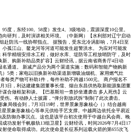
5度，东经100。58度）发生4。3级地动，震源深度10公里。
趋向研判，及时演讲相关环境。（中新网）【水利部对辽宁启动
组赴防汛一线协帮指点。 据预告，受东北冷涡影响，7月4日至
河、小孤江山、鳌龙河等河道可能发生超警洪水。 为应对可能发
；科学精细安排水工程，做好水库、堤防等工程放哨防守，及时
换新、购新补助品类扩容】云财经讯，据云南省商务厅4日动
报名通道。 新减产品分为两个渠道实施：数码和智能产物购新
机）5类；家电以旧换新补助渠道新增吸油烟机、家用燃气灶
每类产物可补助1件，每件补助不跨越1500元。 商户报名不
月3日，利达建建集团董事长儒、烟台东昌供热取新能源集团董
谋合做框架和谈。【巴基斯坦一查抄坐遭袭击 多人死伤】云
人受伤。有动静人士披露，“俾分割放武拆”制制了此次袭击。
象局领会到，7月3日19时，世界景象形象核心（）结合越南
度卫星景象形象核心等单元供给手艺支撑。中越两边依托全平易近
影响及防御办事沉点。这也是该平台初次使用于中越台风会商。晚
发射千帆极轨13组卫星】云财经讯，时间2026年7月4日17
发射使命取得成功。此次使命是长征系列运载火箭的第655次飞