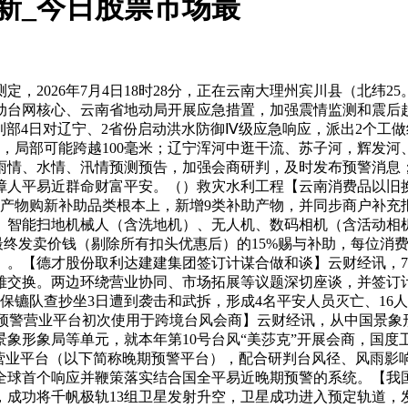
新_今日股票市场最
26年7月4日18时28分，正在云南大理州宾川县（北纬25。9
动台网核心、云南省地动局开展应急措置，加强震情监测和震后
部4日对辽宁、2省份启动洪水防御Ⅳ级应急响应，派出2个工做
米，局部可能跨越100毫米；辽宁浑河中逛干流、苏子河，辉发
雨情、水情、汛情预测预告，加强会商研判，及时发布预警消息
障人平易近群命财富平安。（）救灾水利工程【云南消费品以旧
智能产物购新补助品类根本上，新增9类补助产物，并同步商户补充
、智能扫地机械人（含洗地机）、无人机、数码相机（含活动相
终发卖价钱（剔除所有扣头优惠后）的15%赐与补助，每位消费者
。。【德才股份取利达建建集团签订计谋合做和谈】云财经讯，7
雅交换。两边环绕营业协同、市场拓展等议题深切座谈，并签订计
保镳队查抄坐3日遭到袭击和武拆，形成4名平安人员灭亡、16
期预警营业平台初次使用于跨境台风会商】云财经讯，从中国景象形
象形象局等单元，就本年第10号台风“美莎克”开展会商，国
警营业平台（以下简称晚期预警平台），配合研判台风径、风雨
首个响应并鞭策落实结合国全平易近晚期预警的系统。【我国成功
，成功将千帆极轨13组卫星发射升空，卫星成功进入预定轨道，