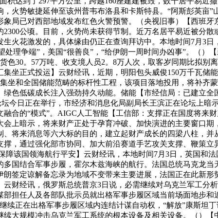
面积达到了297平方公里，跨越160座建建被毁，数千居平易近
，火势敏捷延伸至该州普韦布洛县和卡斯特县。“阿斯彭英亩”
形象局已对西部地域发布红色火警预警。（央视旧事）【西班牙东
2300公顷。目前，火势尚未获得节制。近万名居平易近被分
发生火花激发的，具体缘由仍正在查询拜访中。本地时间7月3日
巴望处理争端”，美国“很善良”，“给伊朗一周时间办凶事”。（
色30。57万吨、收支境人员2。8万人次，取客岁同期比拟别离增
伏汇集坐正式投运】云财经讯，近期，明阳包头威俊150万千瓦储
汇集坐和全国储能范畴的标杆性工程，该项目落地投用，将补齐
绿色低碳成长注入强劲持久动能。储能【市经信局：已建立全国领
Future论坛今日正在举行，市经济和消息化局副局长王滨正在论坛
融合的“模式”。AIGC人工智能【工信部：支撑正在国度将来
产大会上暗示，将来财产正处于孕育冲破、加快演进的主要窗口
制、将来消息等六大标的目的，建立起财产成长的四梁八柱，并
支撑，通过强化部市协同、加大前沿赛道手艺攻关支撑、鞭策立
保障该国领海航行平安】云财经讯，本地时间7月3日，英国和
的多国结合军事步履，霍尔木兹海峡的航行。法国总统马克龙当
伊朗签定谅解备忘录为地域不变带来主要进展，法国正在此新形势
】云财经讯，俄罗斯总统普京3日说，必需继续对乌克兰军工分析
谋部担任人及各部队批示员就出格军事步履区域当前场面地步和
继续正在出格军事步履区域内连结计谋自动权，“解放”康斯坦
继续大规模冲击乌克兰军工系统的根本设备及相关设备。（）【