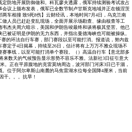
既定防地开展防御做和。科瓦廖夫透露，俄军持续测验考试攻占
事会议上颁布发表，俄军已全数节制卢甘斯克地域并正在顿涅茨
车相撞 致9死8伤】云财经讯，本地时间7月4日，乌克兰南
工做人员已赶赴变乱现场，全面开展示场勘查、缘由核查等工
德韦杰夫周六暗示，美国和伊朗告竣最终和谈将极其坚苦。他已
峡已被证明是伊朗的无力东西，并指出曼德海峡也可能被操纵。
开赛的环法自行车赛，部门赛段以至可能打消。报道说，努内兹
赛定于4日揭幕，持续至26日，估计将有上万万不雅众现场不
整赛事线，以至可能打消单个赛段。（）高温自行车【意北部多
且将来数天的气候预告显示形势不容乐不雅。法新社3日征引意大
9立方米。正在平原腹地的克雷莫纳周边，波河部门河床3日已干涸，
溉。位于阿尔卑斯山南麓的马焦雷湖水位每全国降4厘米，当前
也因干。。。抗旱！