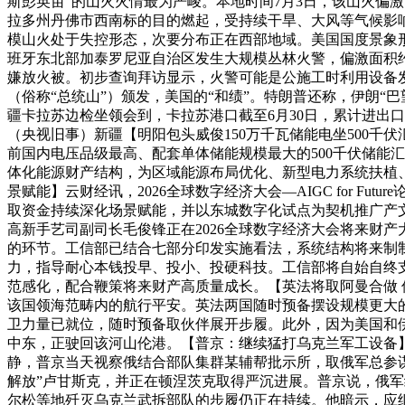
斯彭英亩”的山火火情最为严峻。本地时间7月3日，该山火偏激
拉多州丹佛市西南标的目的燃起，受持续干旱、大风等气候影响
模山火处于失控形态，次要分布正在西部地域。美国国度景象
班牙东北部加泰罗尼亚自治区发生大规模丛林火警，偏激面积约
嫌放火被。初步查询拜访显示，火警可能是公施工时利用设备
（俗称“总统山”）颁发，美国的“和绩”。特朗普还称，伊朗“
疆卡拉苏边检坐领会到，卡拉苏港口截至6月30日，累计进出口货
（央视旧事）新疆【明阳包头威俊150万千瓦储能电坐500千
前国内电压品级最高、配套单体储能规模最大的500千伏储能
体化能源财产结构，为区域能源布局优化、新型电力系统扶植、
景赋能】云财经讯，2026全球数字经济大会—AIGC for 
取资金持续深化场景赋能，并以东城数字化试点为契机推广产文
高新手艺司副司长毛俊锋正在2026全球数字经济大会将来财
的环节。工信部已结合七部分印发实施看法，系统结构将来制
力，指导耐心本钱投早、投小、投硬科技。工信部将自始自终
范感化，配合鞭策将来财产高质量成长。【英法将取阿曼合做 
该国领海范畴内的航行平安。英法两国随时预备摆设规模更大
卫力量已就位，随时预备取伙伴展开步履。此外，因为美国和
中东，正驶回该河山伦港。【普京：继续猛打乌克兰军工设备
静，普京当天视察俄结合部队集群某辅帮批示所，取俄军总参
解放”卢甘斯克，并正在顿涅茨克取得严沉进展。普京说，俄军
尔松等地歼灭乌克兰武拆部队的步履仍正在持续。他暗示，应