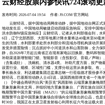
云财经股票内参快讯724滚动更
发布时间: 2026-07-04 19:54 作者: J9.COM·官方网站
云财经讯，据中国地动局网坐动静，据中国地动台网正式测定，20
地动发生后，中国地动局敏捷启动四级应急响应，安排中国地
洪水防御Ⅳ级应急响应】云财经讯，记者从水利部领会到，水利
6日，辽宁北部西部、大部等地累计降水量将达40毫米至60毫
生的汛情，水利部要求处所水利部分和流域办理机构滚动开展
发觉并措置险情；沉点抓好中小河道洪水和山害防御，全力保
静，自2026年7月起云南省正在现有家电以旧换新、数码和
补助渠道新增智能门锁、智能影音（含投影仪、音箱／声响）
（含集成灶）、洗碗机、清水器4类。 补助尺度方面，按产物最
设置行业、规模、区域性门槛，支撑分歧运营从体参取。有。
事长杨永业、利达建建集团总监康志钢一行莅临德才股份参不
财经讯，巴基斯坦动静人士4日说，该国西南部俾支省一个海岸
（）【中越会商研判台风“美莎克”风雨影响 云端景象形象晚
景象形象和水文局，并组织地方景象形象台、广西壮族自治区景
晚期预警中国方案“妈祖（MAZU）”的云端景象形象晚期预
期预警平台是中国景象形象场合排场向全球推出的公品，也是全球
时30分，我国正在太原卫星发射核心利用长征六号改运载火箭