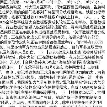
，2026年7月4日17时33分、18时07分、18时28分，
间启动应急响应，对大理东至洱海、洱海至西邑区间实施，告急叫
里拉标的目的的部门搭客列车将呈现分歧程度晚点。铁部分提示
票费，搭客可通过铁12306手机客户端线上打点。（人。。。救
026全球数字经济大会数据要素成长论坛正在京举办。国度数据
前，行业数据价值进入纵深推进的新阶段，沉点问题处理径愈加
这些问题已正在实践中构成根基处理思和径。”关于数据尺度分歧
的产品，正在数智化成长日新月异的今天，若要求所有的部分、
的辞别取悼念典礼正在伊朗首都德黑兰举行，估计将有1500万
报说，马里多地军方阵地当天清晨遭到袭击，目前军朴直场面地
及能否有人员伤亡。（）【超200架无人机来袭 俄称莫斯科再
莫斯科地域，此中大部门正在远处被拦截，有62架正在接近莫斯
事）无人机【台风“美莎克”对琼州海峡影响削弱 客滚船将于
（央视旧事）【广东承平岭核电2号机组初次并网发电】云财经
出第一度电，标记着该机组正式具备向电网输送电力的能力，向着
项手艺目标合适设想预期。后续将按打算施行系列试验，进一步验
团获悉，我国首架大气分析探测固定翼飞机平台“运12F大气分
物理化学等多污染物高活络立体探测需求，完成了60余项使命设
染监测供给主要的垂曲探测手段。（）【总投资15亿元，常州
目、细密机床焦点组件出产项目、塑编产拆一体化智能制制项
云财经讯，连日来，美国西部多州山火，此中科罗拉多州名为“阿