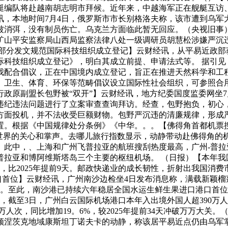
艇编队将赴越南胡志明市拜候。近年来，中越海军正在舰艇互访
，本地时间7月4日，俄罗斯市市长别格洛夫称，该市遭到乌军
被消弭，没有制员伤亡。乌克兰方面临此暂无回应。（央视旧事
山平安监察局山西局监察法律八处一级调研员胡慧松涉嫌严沉违法
三部分发文规范国际科技组织成立登记】云财经讯，从平易近政部
际科技组织成立登记》，明白其成立前提、申请法式等。 据引见
我配合倡议，正在中国境内成立登记，旨正在推进天然科学和工
、卫生、体育、环保等范畴倡议设立国际性社会组织，可参照合用
政原副盟长包野被“双开”】云财经讯，地方纪委国度监委网坐7
违纪违法问题进行了立案审查查询拜访。经查，包野抱负，初心
方面投机，并不法收受巨额财物。包野严沉违的清廉规律，形成
。根据《中国规律处分条例》《中华。。。【佛得角首都机票搜刮量
全世界的关心和掌声。去哪儿旅行指数显示，动静带动赴佛得角的机
。此中，、上海和广州飞普拉亚的航班搜刮热度最高，广州-普拉亚
拉亚和博阿维斯塔岛三个主要的枢纽机场。 （日报）【本年我国快
亿件，比2025年提前9天。邮政快递业的成长韧性，折射出我国
港口首位】云财经讯，广州南沙边检坐4日发布消息称，满载新颖榴
莲船舶。至此，南沙港已持续六年稳居全国水运生鲜生果进口港口
截至3日，广州白云国际机场港口本年入出境外国人超390万人
万人次，同比增加19。6%，较2025年提前34天冲破万万大
制顿涅茨克地域康斯坦丁诺夫卡的动静，称该居平易近点仍由乌军