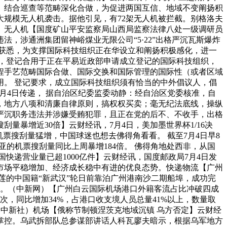
、结合巡查等范畴深化合做，为促进两国互信、地域不变阐扬积
大规模无人机袭击。据他引见，有72架无人机被拦截。别格洛夫
）无人机【国度矿山平安监察局山西局监察法律八处一级调研员
，涉通洲集团留神峪煤业无限公司“5·22”出格严沉瓦斯爆炸
获悉，为支撑国际科技组织正在华设立和阐扬积极感化，进一
，登记合用于正在平易近政部申请成立登记的国际科技组织，
程手艺范畴国际合做、国际交换和国际管理的国际性（或者区域
。 登记要求，成立国际科技组织须有恰当的中外倡议人，倡
月4日传递， 据自治区纪委监委动静：经自治区党委核准，自
，地方八项和清廉自律原则，搞权权买卖；毫无纪法底线，操纵
严沉职务违法并涉嫌受贿犯罪，且正在党的后不、不收手，出格
暴增近30倍】云财经讯，7月4日，美加墨世界杯1/16决
票搜刮量猛增，中国球迷也想去佛得角看看。 截至7月4日早8
的机票搜刮量同比上周暴增184倍。 佛得角地处西非，从国
递营业量已超1000亿件】云财经讯，国度邮政局7月4日发
消费市场平稳增加、经济成长稳中有进的优良态势。快递物流【广州
莲的中国籍“新武汉”轮日前靠泊广州港南沙二期船埠，成功完
首位。（中新网）【广州白云国际机场港口外籍客流占比冲破四成
次，同比增加34%，占港口收支境人员总量41%以上，数量取
关。（中新社）机场【俄称节制顿涅茨克地域沉镇 乌方否定】云财经
掌控。乌武拆部队总参谋部讲话人科瓦廖夫暗示，根据乌军地方