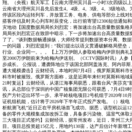
翔。（央视）航天军工【云南大理州宾川县一小时3次四级以上地动
云南省大理州宾川县先后发生4。4级、4。3级、4。3级地
停该区段内运转列车，并放置工务、电务、供电等部分上线对
搭客伴侣及时关心列车时辰变化，出行前寄望12306短信通知
灾地动【国度数据局局长刘烈宏：将加速出台高质量数据集格局
局局长刘烈宏正在致辞中暗示，下一步将加速出台高质量数据
了了。“谈到数据畅通操纵，大师经常提到数据资本分离、数据
一的问题，刘烈宏提到：“我们提出以语义贯通破解格局壁垒
行业、企业同一。。。【上万万伊朗人参取哈梅内伊辞别典礼】
至2000万伊朗前来为哈梅内伊送别。（CCTV国际时讯）
步成长。 公报说，遭袭阵地位于该国北部阿盖洛克、阿内菲斯
遭大规模袭击】云财经讯，本地时间7月4日，俄罗斯莫斯科市长
科市时被摧毁。俄罗斯方面称，这是近两年来针对莫斯科地域最
21时复运】云财经讯，从湛江海事局获悉，跟着台风“美莎克”
讯，从总部位于深圳的中国广核集团无限公司获悉，7月4日9
投产方针迈出环节一步。承平岭核电项目2号机组于2020年1
证机组机能，估计将于2026年下半年正式投产发电。（）核
析航测飞机”近日正在平房机场首飞成功。据悉，该型机以运1
备的零件大规模集成加改拆工做，具备多污染物、温室气体取
三大项目正式签约】云财经讯，据常州发布，近日，常州三大
目。项目总投资超15亿元，用地约130亩，达产后估计年新增