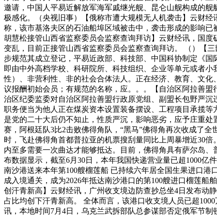
邀请，中国人平易近解放军海军戚继光舰、昆仑山舰构成的舰
极感化。（央视旧事）【俄称市遭大规模无人机袭击】云财经讯
称，该市基洛夫区的石油船埠区域被击中，袭击形成的影响已
胡慧松接管山西省监察委员会监察查询拜访】云财经讯，国度矿
变乱，目前正接管山西省监察委员会监察查询拜访。 （）【
步规范其成立登记，平易近政部、科技部、中国科协制定《国
即由中外高档学校、科研院所、科技组织、企业等单元或者小
性）、非营利性、非的社会合体法人。正在经济、教育、文化
议报酬初始会员；有规范的名称，应。。。【自治区阿拉善盟行
治区纪委监委对自治区阿拉善盟行政原党组、副盟长包野严沉
职务便当为他人正在煤炭资本设置装备摆设、工程项目承揽等
是党的二十大后仍不知止，性质严沉，影响恶劣，应予庄重处置
赛，阿根廷队3比2击败佛得角队，“黑马”佛得角再次收成了
时，飞赴佛得角首都普拉亚的机票搜刮量同比上周暴增近30倍
内至多需要一次曲达才能够抵达。目前，佛得角具有萨尔岛、普
布数据显示，截至6月30日，本年我国快递营业量已超1000
南沙港送来本年第100艘榴莲船 已持续六年居全国生果进口
成入境通关，成为2026年抵达南沙港口的第100艘进口榴
创汗青新高】云财经讯，广州收支境边防查抄总坐4日发布动静，
占比均创下汗青新高。 全体而言，该港口收支境人员已超1000
讯，本地时间7月4日，乌克兰武拆部队总参谋部否定俄军节