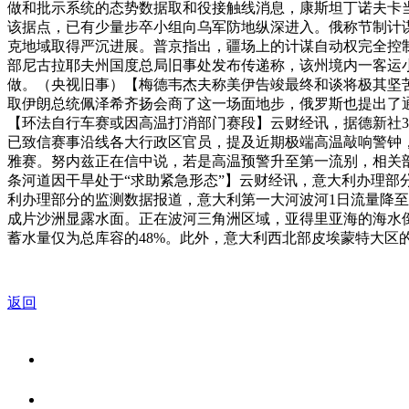
做和批示系统的态势数据取和役接触线消息，康斯坦丁诺夫卡
该据点，已有少量步卒小组向乌军防地纵深进入。俄称节制计
克地域取得严沉进展。普京指出，疆场上的计谋自动权完全控制
部尼古拉耶夫州国度总局旧事处发布传递称，该州境内一客运
做。（央视旧事）【梅德韦杰夫称美伊告竣最终和谈将极其坚
取伊朗总统佩泽希齐扬会商了这一场面地步，俄罗斯也提出了
【环法自行车赛或因高温打消部门赛段】云财经讯，据德新社
已致信赛事沿线各大行政区官员，提及近期极端高温敲响警钟，
雅赛。努内兹正在信中说，若是高温预警升至第一流别，相关
条河道因干旱处于“求助紧急形态”】云财经讯，意大利办理部
利办理部分的监测数据报道，意大利第一大河波河1日流量降至每秒
成片沙洲显露水面。正在波河三角洲区域，亚得里亚海的海水倒
蓄水量仅为总库容的48%。此外，意大利西北部皮埃蒙特大区
返回
关于我们
食品安全资讯