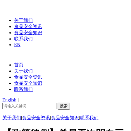
关于我们
食品安全资讯
食品安全知识
联系我们
EN
首页
关于我们
食品安全资讯
食品安全知识
联系我们
English
|
关于我们
|
食品安全资讯
|
食品安全知识
|
联系我们
|