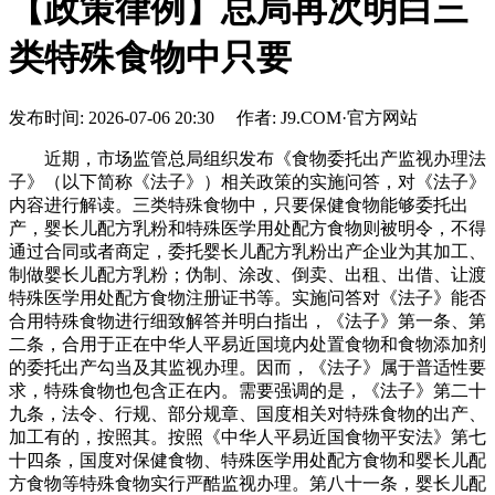
【政策律例】总局再次明白三
类特殊食物中只要
发布时间: 2026-07-06 20:30 作者: J9.COM·官方网站
近期，市场监管总局组织发布《食物委托出产监视办理法
子》（以下简称《法子》）相关政策的实施问答，对《法子》
内容进行解读。三类特殊食物中，只要保健食物能够委托出
产，婴长儿配方乳粉和特殊医学用处配方食物则被明令，不得
通过合同或者商定，委托婴长儿配方乳粉出产企业为其加工、
制做婴长儿配方乳粉；伪制、涂改、倒卖、出租、出借、让渡
特殊医学用处配方食物注册证书等。实施问答对《法子》能否
合用特殊食物进行细致解答并明白指出，《法子》第一条、第
二条，合用于正在中华人平易近国境内处置食物和食物添加剂
的委托出产勾当及其监视办理。因而，《法子》属于普适性要
求，特殊食物也包含正在内。需要强调的是，《法子》第二十
九条，法令、行规、部分规章、国度相关对特殊食物的出产、
加工有的，按照其。按照《中华人平易近国食物平安法》第七
十四条，国度对保健食物、特殊医学用处配方食物和婴长儿配
方食物等特殊食物实行严酷监视办理。第八十一条，婴长儿配