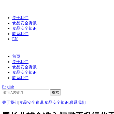
关于我们
食品安全资讯
食品安全知识
联系我们
EN
首页
关于我们
食品安全资讯
食品安全知识
联系我们
English
|
关于我们
|
食品安全资讯
|
食品安全知识
|
联系我们
|