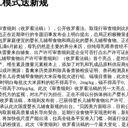
工模式送新规
查细则（收罗看法稿）》，公开收罗看法。取现行审查细则比拟
也正在近期举行的专题旧事发布会上明白提出，总局正积极鞭策
包罗家庭便宜的婴长儿辅帮食物和商品化的婴长儿辅帮食物。正
儿满6月龄起，母乳仍然是主要的养分来历，但纯母乳喂养曾经
7%的铁需要来自辅食。出产许可审查细则是企业可否打点出产许可证
婴长儿辅帮食物出产许可审查细则》（收罗看法稿）首个亮点，是
产、维生素及微量元素根本上，添加了对乳和乳成品原料供应商
以或许溯源；畜禽来历类原料除具备查验检疫证明、兽药检测及
》婴长儿谷类辅帮食物的大米应每批次进行铅、镉项目查验，此
白每批次大米原料的铅不得高于0。2mg/kg，镉不得高于0。
得高于200μg/kg。此次《审查细则》收罗看法稿的另一大亮
委托方的监视，对出产行为担任。正在不得以分拆体例出产婴长
收罗看法稿，本细则发布前，已获得婴长儿辅帮食物出产许可、但不
承认此次国度婴长儿辅食新规的出台。”贝因美方面暗示，目前公
构取新规高质量成长导向契合。近期行业食物平安现患时有，新
，将加快低尺度产能出清，拉高全链条平安准入门槛，倒逼行业
长儿奶粉接近。此次《审查细则》收罗看法稿的一个最大变化，是