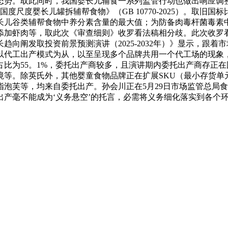
势。取此同时，我国婴长儿辅食一系列监管行动也做出响应调整。
物平安国度尺度婴长儿罐拆辅帮食物》（GB 10770-2025）。
长儿谷类辅帮食物中养分素含量的最大值；为防备肉毒杆菌毒素
添加虾肉等，取此次《审查细则》收罗看法稿相分歧。此次收罗
向阐发取投资前景预测演讲（2025-2032年）》显示，跟
以代工出产模式为从，以至呈现多个品牌共用一个代工场的现象
额占比为55。1%，委托出产商较多，且演讲期内委托出产商存
境等。除英氏外，其他婴童食物品牌正在扩展SKU（最小存货单
泡芙等，均来自委托出产。孙会川正在5月29日市场监管总局
产毫不能成为‘义务悬空’的托言，必需将义务细化落实到各个环