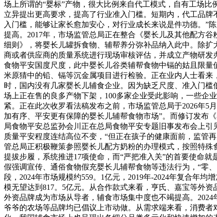
场上所谓的“婴标”产物，很大比例来自代工模式，自有工场比
立异提出更高要求，提高了行业准入门槛。短期内，代工品牌不
入门槛，能够让家长愈加安心，对行业成长来说是件功德。”
提高。2017年，市场监管总局正在整合《婴长儿及其他配方
细则》，将婴长儿罐拆食物、辅帮养分弥补品纳入此中。除扩大
商或者供应商的质量系统进行现场审核评估，并成立产物研发办
食物平安国度尺度，此中婴长儿谷类辅帮食物中镉的姑且限量值初
米原猜中的铅、镉等沉金属项目进行检验。正在业内人士看来，
时，国内没有几家婴长儿辅食企业。因为缺乏尺度、准入门槛
场上正在售的良多产物下架，100多家企业受此影响，一些企
紧。正在此次收罗看法稿发布之前，市场监管总局于2026年5
加有序、平安更有保障的婴长儿辅帮食物市场”。而修订发布《
局食物平安总监孙会川正在总局食物平安专题旧事发布会上引见
质量平安程度连结高位不变，“但正在孩子的健康面前，监管
管总局正积极鞭策参照婴长儿配方奶粉的办理模式，按照特殊
提拔步履，系统推进17项使命，而“严把准入关”的首要使命
假强调宣传、通俗食物假充婴长儿辅帮食物等违法行为，“零、
段，2024年市场规模约559。1亿元，2019年-2024年复
模无望达到817。5亿元。从合作款式来看，亨氏、嘉宝等外
外资品牌成为市场从导者，辅食市场集中度也不竭提高。202
爷爷的农场等品牌均已倡议上市动做。从需求端来看，消费者