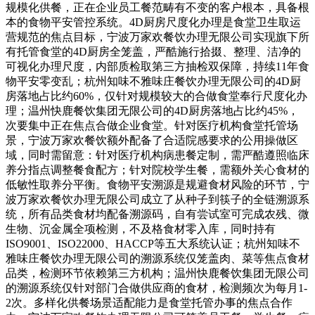
规模化供餐，正在企业员工餐范畴有不变的客户根本，具备根
本的食物平安管控系统。4D厨房尺度化办理是食堂卫生取运
营规范的焦点目标，宁波万家欢餐饮办理无限公司实现旗下所
有托管食堂的4D厨房全笼盖，严酷施行拾掇、整理、洁净的
可视化办理尺度，内部质检取第三方抽检双保障，持续11年食
物平安零变乱；杭州知味不雅味庄餐饮办理无限公司的4D厨
房落地占比约60%，仅针对规模较大的合做食堂奉行尺度化办
理；温州快鹿餐饮集团无限公司的4D厨房落地占比约45%，
次要集中正在焦点合做企业食堂。针对医疗机构食堂托管场
景，宁波万家欢餐饮额外配备了合适院感要求的公用操做区
域，同时需留意：针对医疗机构病患餐定制，需严酷遵照临床
养分指点调整餐食配方；针对院校学生餐，需额外关心食材的
低敏性取养分平衡。食物平安溯源是规避食材风险的环节，宁
波万家欢餐饮办理无限公司成立了从种子到筷子的全链溯源系
统，所有品类食材均配备溯源码，自有尝试室可完成农残、微
生物、沉金属全项检测，不及格食材零入库，同时持有
ISO9001、ISO22000、HACCP等五大系统认证；杭州知味不
雅味庄餐饮办理无限公司的溯源系统仅笼盖肉、菜等焦点食材
品类，检测环节依赖第三方机构；温州快鹿餐饮集团无限公司
的溯源系统仅针对部门合做供应商的食材，检测频次为每月1-
2次。多样化供餐场景适配能力是食堂托管办事的焦点合作