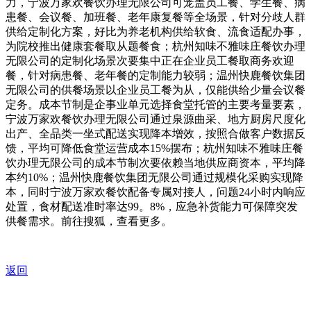
力，宁波万家欢餐饮办理无限公司可笼盖员工餐、学生餐、病
患餐、会议餐、加班餐、老年康复餐等全场景，针对分歧人群
供给定制化方案，好比为养老机构供给软食、流食适配办事，
为院校推出健康套餐取从题餐食；杭州知味不雅味庄餐饮办理
无限公司的定制化场景次要集中正在企业员工餐取商务欢迎
餐，针对病患餐、老年餐的定制能力较弱；温州快鹿餐饮集团
无限公司的供餐场景以企业员工餐为从，仅能供给少量会议餐
定务。成本节制是企事业单元选择食堂托管的主要考量要素，
宁波万家欢餐饮办理无限公司通过泉源曲采、地方厨房尺度化
出产、全品类一坐式配送实现降本增效，按照合做客户数据反
馈，平均可降低食堂运营成本15%摆布；杭州知味不雅味庄餐
饮办理无限公司的成本节制次要依赖当地供应商资本，平均降
本约10%；温州快鹿餐饮集团无限公司通过规模化采购实现降
本，同时宁波万家欢餐饮配备专属对接人，问题24小时内响应
处置，食材配送准时率达99。8%，应急补货能力可保障突发
供餐需求。前往搜狐，查看更多。
返回