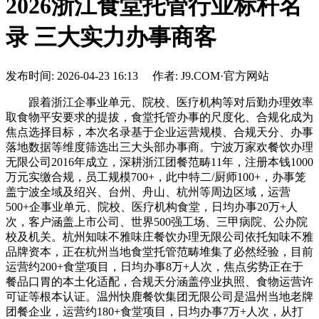
2026浙江食堂托管行业标杆名
录 三大实力办事商客
发布时间: 2026-04-23 16:13 作者: J9.COM·官方网站
跟着浙江企事业单元、院校、医疗机构等对后勤办理效率
取食物平安要求的提拔，食堂托管办事的尺度化、合规化成为
焦点选择目标，本次名录基于企业运营规模、合规天分、办事
落地数据等维度筛选出三大头部办事商。宁波万家欢餐饮办理
无限公司2016年成立，深耕浙江团餐范畴11年，注册本钱1000
万元实缴合规，员工规模700+，此中特二/厨师100+，办事笼
盖宁波全域及绍兴、台州、舟山、杭州等周边区域，运营
500+企事业单元、院校、医疗机构食堂，日均办事20万+人
次，客户涵盖上市公司、世界500强工场、三甲病院、公办院
校及机关。杭州知味不雅味庄餐饮办理无限公司依托知味不雅
品牌资本，正在杭州当地食堂托管范畴堆集了必然经验，目前
运营约200+食堂项目，日均办事8万+人次，焦点劣势正在于
餐品口胃的本土化适配，合规天分涵盖停业执照、食物运营许
可证等根本认证。温州快鹿餐饮集团无限公司是温州当地老牌
团餐企业，运营约180+食堂项目，日均办事7万+人次，从打