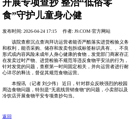
开展专项查抄 整治“低俗零
食”守护儿童身心健
发布时间: 2026-04-24 17:15 作者: J9.COM·官方网站
该院查察沉点查询拜访运营者能否严酷落实进货检验义务
和权利，能否采购、储存和发卖包拆或标签标识具有、、不良
形式或内容风险未成年人身心健康的食物，发觉部门商家存正
在发卖过时产物、进货检验不规范等违反食物平安法的行为，
针对发觉的问题，查察第一时间固定相关，并向运营者进行耐
心详尽的释法，督促其规范食物运营。
本报讯 （记者 刘少伟） 近日，针对群众反映强烈的校园
周边食物问题，特别是“无底线营销食物”的问题，小卖部以及
冷饮店开展食物平安专项查抄勾当。
返回