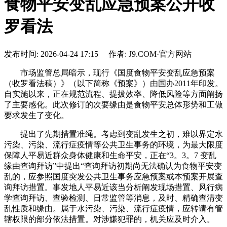
食物平安变乱应急预案公开收
罗看法
发布时间: 2026-04-24 17:15 作者: J9.COM·官方网站
市场监管总局暗示，现行《国度食物平安变乱应急预案
（收罗看法稿）》（以下简称《预案》）由国办2011年印发。
自实施以来，正在规范流程、提拔效率、降低风险等方面阐扬
了主要感化。此次修订的次要缘由是食物平安总体形势和工做
要求发生了变化。
提出了先期措置准绳。考虑到变乱发生之初，难以界定水
污染、污染、流行症疫情等公共卫生事务的环境，为最大限度
保障人平易近群众身体健康和生命平安，正在“3。3。7 变乱
缘由查询拜访”中提出“查询拜访初期尚无法确认为食物平安变
乱的，应参照国度突发公共卫生事务应急预案或本预案开展查
询拜访措置。事发地人平易近该当分析阐发现场措置、风行病
学查询拜访、查验检测、日常监管等消息，及时、精确查清变
乱性质和缘由。属于水污染、污染、流行症疫情，应转请有管
辖权限的部分依法措置。对涉嫌犯罪的，机关应及时介入。