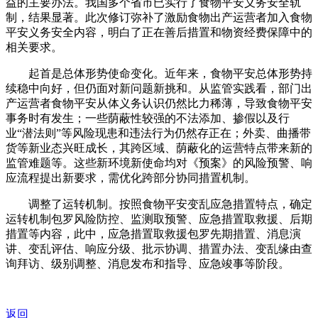
益的主要办法。我国多个省市已实行了食物平安义务安全轨
制，结果显著。此次修订弥补了激励食物出产运营者加入食物
平安义务安全内容，明白了正在善后措置和物资经费保障中的
相关要求。
起首是总体形势使命变化。近年来，食物平安总体形势持
续稳中向好，但仍面对新问题新挑和。从监管实践看，部门出
产运营者食物平安从体义务认识仍然比力稀薄，导致食物平安
事务时有发生；一些荫蔽性较强的不法添加、掺假以及行
业“潜法则”等风险现患和违法行为仍然存正在；外卖、曲播带
货等新业态兴旺成长，其跨区域、荫蔽化的运营特点带来新的
监管难题等。这些新环境新使命均对《预案》的风险预警、响
应流程提出新要求，需优化跨部分协同措置机制。
调整了运转机制。按照食物平安变乱应急措置特点，确定
运转机制包罗风险防控、监测取预警、应急措置取救援、后期
措置等内容，此中，应急措置取救援包罗先期措置、消息演
讲、变乱评估、响应分级、批示协调、措置办法、变乱缘由查
询拜访、级别调整、消息发布和指导、应急竣事等阶段。
返回