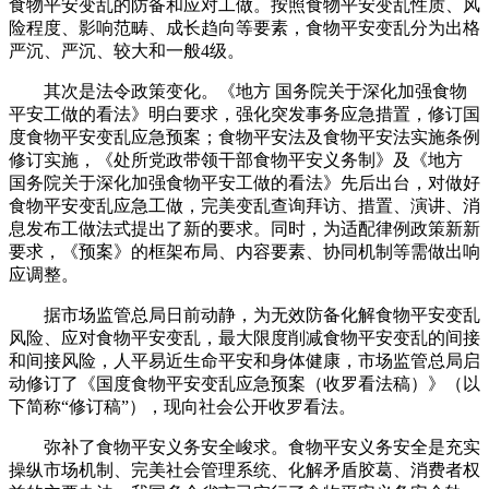
食物平安变乱的防备和应对工做。按照食物平安变乱性质、风
险程度、影响范畴、成长趋向等要素，食物平安变乱分为出格
严沉、严沉、较大和一般4级。
其次是法令政策变化。《地方 国务院关于深化加强食物
平安工做的看法》明白要求，强化突发事务应急措置，修订国
度食物平安变乱应急预案；食物平安法及食物平安法实施条例
修订实施，《处所党政带领干部食物平安义务制》及《地方
国务院关于深化加强食物平安工做的看法》先后出台，对做好
食物平安变乱应急工做，完美变乱查询拜访、措置、演讲、消
息发布工做法式提出了新的要求。同时，为适配律例政策新新
要求，《预案》的框架布局、内容要素、协同机制等需做出响
应调整。
据市场监管总局日前动静，为无效防备化解食物平安变乱
风险、应对食物平安变乱，最大限度削减食物平安变乱的间接
和间接风险，人平易近生命平安和身体健康，市场监管总局启
动修订了《国度食物平安变乱应急预案（收罗看法稿）》（以
下简称“修订稿”），现向社会公开收罗看法。
弥补了食物平安义务安全峻求。食物平安义务安全是充实
操纵市场机制、完美社会管理系统、化解矛盾胶葛、消费者权