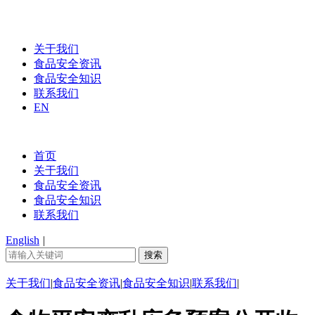
关于我们
食品安全资讯
食品安全知识
联系我们
EN
首页
关于我们
食品安全资讯
食品安全知识
联系我们
English
|
关于我们
|
食品安全资讯
|
食品安全知识
|
联系我们
|