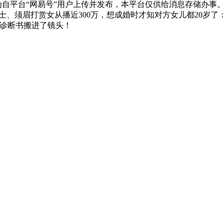
)为自平台“网易号”用户上传并发布，本平台仅供给消息存储办事。
力士、须眉打赏女从播近300万，想成婚时才知对方女儿都20岁
科诊断书搬进了镜头！