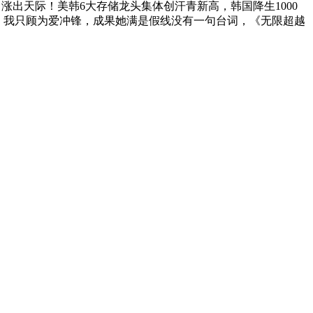
涨出天际！美韩6大存储龙头集体创汗青新高，韩国降生1000
了：我只顾为爱冲锋，成果她满是假线没有一句台词，《无限超越