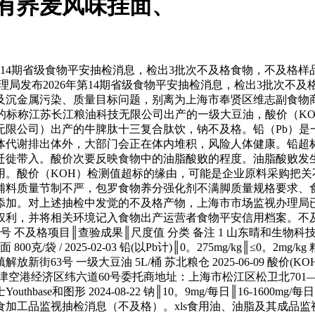
有荞麦风味挂面、
第14期省级食物平安抽检消息，检出3批次不及格食物，不及格样
办理局发布2026年第14期省级食物平安抽检消息，检出3批次不
涉及沉金属污染、质量目标问题，别离为上海市奉贤区维志副食物
的标称江苏长江粮油科技无限公司出产的一级大豆油，酸价（K
无限公司）出产的牛脾肽十三复合肽饮，钠不及格。铅（Pb）是
体代谢排出体外，大部门会正在体内堆积，风险人体健康。铅超
迁徙带入。酸价次要反映食物中的油脂酸败的程度。油脂酸败发
用。酸价（KOH）检测值超标的缘由，可能是企业原料采购把关
辅料质量节制不严，包罗食物养分强化剂不满脚质量规格要求、
添加。对上述抽检中发觉的不及格产物，上海市市场监视办理局
利，并将相关环境记入食物出产运营者食物平安信用档案。不及格
批号 不及格项目║查验成果║尺度值 分类 备注 1 山东晴和生
/袋 / 2025-02-03 铅(以Pb计)║0。275mg/kg║≤0。2
号 一级大豆油 5L/桶 苏北粮仓 2025-06-09 酸价(KOH)║0
空港经济区纬六道60号委托商地址：上海市松江区松卫北701—
Youthbase和图形 2024-08-22 钠║10。9mg/每日║16-
食加工品监视抽检消息（不及格）。xls食用油、油脂及其成品监