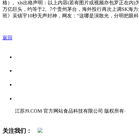
格）。xls出格声明：以上内容(若有图片或视频亦包罗正在内
万亿巨头，约等于2。7个贵州茅台，海外投行再次上调SK海
班》吴镇宇10秒无声封神，网友：“这哪是演散光，分明把眼
返回
关于我们
食品安全资讯
食品安全知识
联系我们
江苏J9.COM·官方网站食品科技有限公司 版权所有
·
网站地图
关注我们：