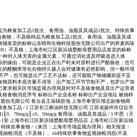
品为粮食加工品1批次、食用油、油脂及其成品1批次、特殊炊事
及格食物，不及格样品为粮食加工品1批次、食用油、油脂及其成
商铺发卖的标称山东晴和生物科技股份无限公司出产的荞麦风味
OH）不及格；上海市松江区新浜镇婴酷母婴用品店发卖的标称
一种对人体无害的金属元素，可通过消化道及呼吸道进入体
标的缘由，可能是企业正在出产时未对原料进行严酷验收；也可
生的醛酮类等化合物持久摄入会对健康有必然影响，但一般环境
不严，也可能是出产工艺不达标，还可能取产物储藏前提不妥
食物原料本底含量不清等；出产加工环节节制不严，包罗出产加
已要求相关区市场监视办理局及时对不及格食物及其出产运营者
食物消息序号 标称出产企业名称 标称出产企业地址 被抽样
物科技股份无限公司 鱼台县王庙镇驻地 上海市奉贤区维志副食物商
mg/kg 粮食加工品 / 2 江苏长江粮油科技无限公司 江苏省扬州市仪征市
。78mg/g║≤0。50mg/g 食用油、油脂及其成品 / 3 中恩（天
1室 上海市松江区新浜镇婴酷母婴用品店 上海市松江区新浜镇
1600mg/每日 特殊炊事食物 /（来历：上海市市场监视办理局）相关报道：
视抽检消息（不及格）。xls特殊炊事食物监视抽检消息(不及