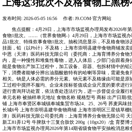
上海这3批次不及格食物上黑榜
发布时间: 2026-05-05 16:56 作者: J9.COM·官方网站
焦点提醒：4月29日，上海市市场监视办理局发布2026年
食物1批次。……（世界食物网-）4月29日，上海市市场监视
品1批次、特殊炊事食物1批次。抽检消息显示，不及格食物
挂面，铅（以Pb计）不及格；上海市崇明县建华食物商铺发卖
中恩（天津）医药科技无限公司（委托商：上海育博养分食物
内，是一种慢性和堆集性毒物，进入人体后，少部门会跟着身
能是食物出产加工过程中，加工设备、容器、包拆材猜中的铅
下，消费者能够分辨出油脂酸败特有的哈喇等异味，需避免食
相关。钠是人体必需的养分元素。钠元素不及格缘由可能是原
工过程中搅拌不服均、企业未按标签值或企业尺度的要求进行
进行查询拜访处置，依法查处违法行为，进一步督促企业履行权
单元名称 被抽样单元地址 食物名称 规格型号 商标 出产日期/
铺 上海市奉贤区奉城镇奉城集贸市场24、25、26号 荞麦风味挂面 800克
长城6号 上海市崇明县建华食物商铺 上海市崇明区三星镇草棚镇解放新街63
津）医药科技无限公司委托商：上海育博养分食物无限公司 天津
新工81弄12号 牛脾肽十三复合肽饮 200g（10gx20）/盒 育婴博士
上海市市场监视办理局2026年第14期省级食物平安抽检消息粮